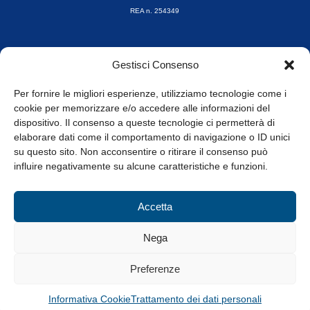
REA n. 254349
Orari di apertura
Gestisci Consenso
da Lunedì a Venerdì
8.30-13.00 / 14.00-17.30
Per fornire le migliori esperienze, utilizziamo tecnologie come i
cookie per memorizzare e/o accedere alle informazioni del
Whistleblowing
dispositivo. Il consenso a queste tecnologie ci permetterà di
elaborare dati come il comportamento di navigazione o ID unici
su questo sito. Non acconsentire o ritirare il consenso può
© Tutti i diritti riservati
influire negativamente su alcune caratteristiche e funzioni.
Privacy Policy e Cookie
|
Informativa Cookie
Accetta
Web Design: Baoblà
Nega
Preferenze
Informativa Cookie
Trattamento dei dati personali