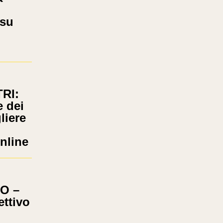
 su
RI:
e dei
liere
nline
O –
ettivo