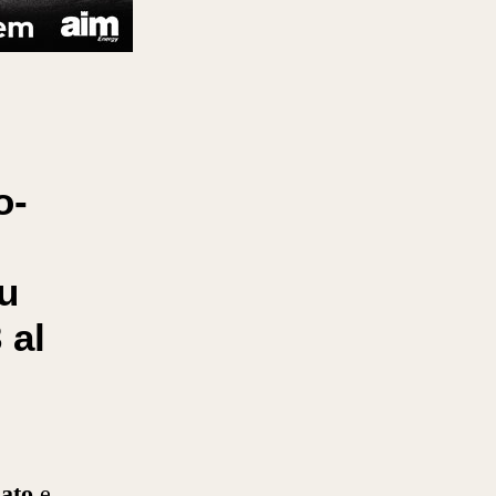
o-
u
 al
nato
e