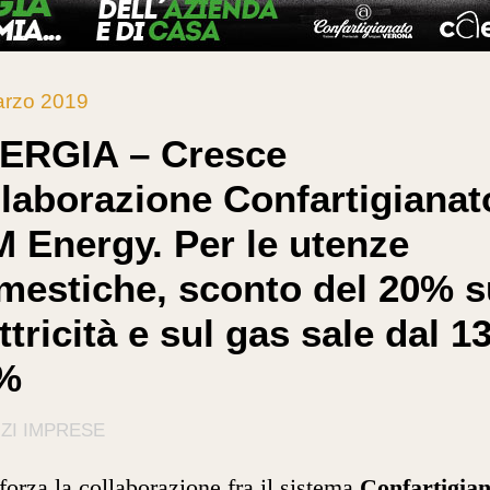
arzo 2019
ERGIA – Cresce
llaborazione Confartigianat
M Energy. Per le utenze
mestiche, sconto del 20% s
ttricità e sul gas sale dal 13
%
ZI IMPRESE
fforza la collaborazione fra il sistema
Confartigia