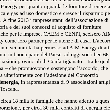
Energy
per quanto riguarda le forniture di energi
rica e gas ad uso domestico e cresce il risparmio pe
i. A fine 2013 i rappresentanti dell’associazione di
oria e dei suoi consorzi di acquisto di forniture
riche per le imprese, CAEM e CENPI, scelsero A
y come loro partner per le utenze di casa. L’accor
unto sei anni fa ha permesso ad AIM Energy di att
ture in buona parte del Paese: ad oggi sono ben 66 
iazioni provinciali di Confartigianato – tra le qual
a – che promuovono e sostengono l’accordo, che 
a ulteriormente con l’adesione del Consorzio
ienergia
, in rappresentanza di 9 associazioni artig
 Toscana.
circa 18 mila le famiglie che hanno aderito a ques
borazione, per circa 30 mila contratti di energia ele