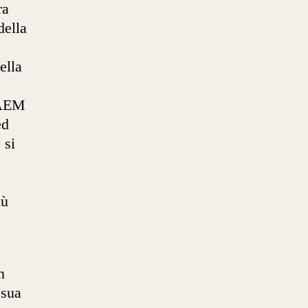
ra
della
ella
CAEM
ed
 si
iù
n
 sua