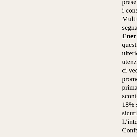
prese
i con
Multi
segn
Ener
quest
ulter
utenz
ci ve
promo
prima
scont
18% s
sicur
L’int
Confa