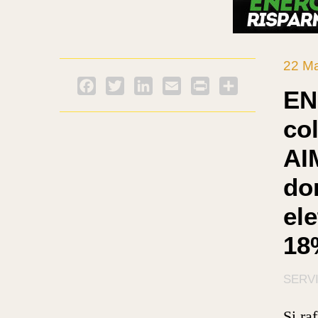
22 M
Facebook
Twitter
LinkedIn
Email
PrintFriendly
Condividi
EN
co
AI
do
ele
18
SERVI
Si ra