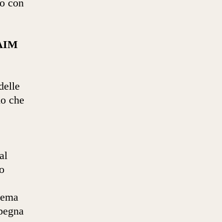
so con
 AIM
delle
do che
al
o
stema
mpegna