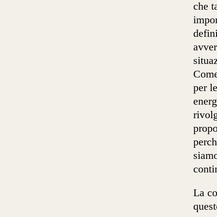
che t
impor
defin
avver
situa
Come 
per l
energ
rivol
propo
perch
siamo
conti
La co
quest