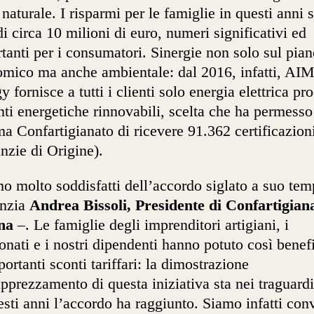
 naturale. I risparmi per le famiglie in questi anni 
 di circa 10 milioni di euro, numeri significativi ed
tanti per i consumatori. Sinergie non solo sul pia
mico ma anche ambientale: dal 2016, infatti, AI
y fornisce a tutti i clienti solo energia elettrica pr
nti energetiche rinnovabili, scelta che ha permesso
ma Confartigianato di ricevere 91.362 certificazio
nzie di Origine).
o molto soddisfatti dell’accordo siglato a suo tem
enzia
Andrea Bissoli, Presidente di Confartigian
na
–. Le famiglie degli imprenditori artigiani, i
onati e i nostri dipendenti hanno potuto così benef
portanti sconti tariffari: la dimostrazione
apprezzamento di questa iniziativa sta nei traguard
esti anni l’accordo ha raggiunto. Siamo infatti conv