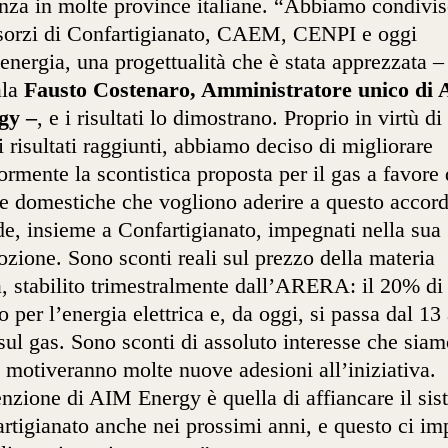
nza in molte province italiane. “Abbiamo condivi
sorzi di Confartigianato, CAEM, CENPI e oggi
energia, una progettualità che è stata apprezzata –
ala
Fausto Costenaro, Amministratore unico di
gy –
, e i risultati lo dimostrano. Proprio in virtù di
i risultati raggiunti, abbiamo deciso di migliorare
iormente la scontistica proposta per il gas a favore 
e domestiche che vogliono aderire a questo accor
de, insieme a Confartigianato, impegnati nella sua
zione. Sono sconti reali sul prezzo della materia
, stabilito trimestralmente dall’ARERA: il 20% di
o per l’energia elettrica e, da oggi, si passa dal 13 
ul gas. Sono sconti di assoluto interesse che siam
i motiveranno molte nuove adesioni all’iniziativa.
enzione di AIM Energy è quella di affiancare il si
rtigianato anche nei prossimi anni, e questo ci i