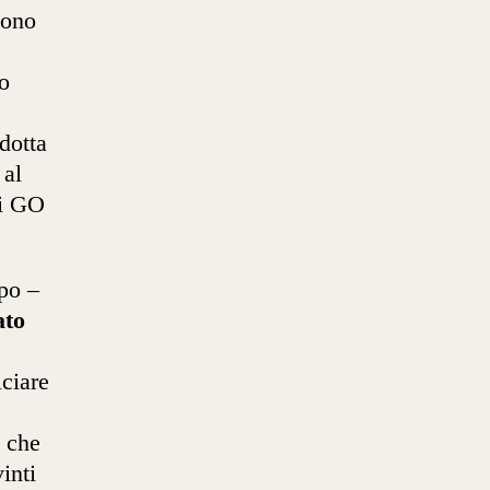
sono
no
M
odotta
 al
ni GO
po –
ato
iciare
i che
inti