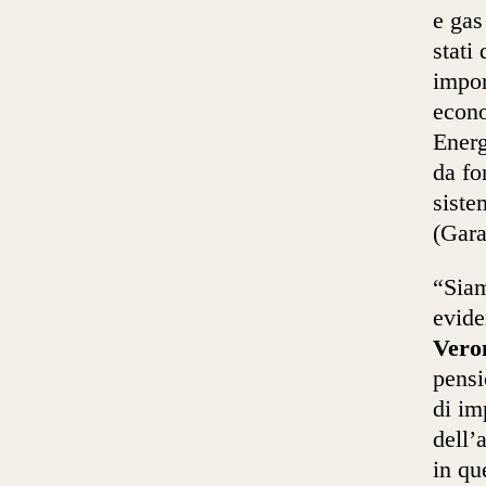
e gas
stati
impor
econo
Energ
da fo
siste
(Gara
“Siam
evid
Vero
pensi
di im
dell’
in qu