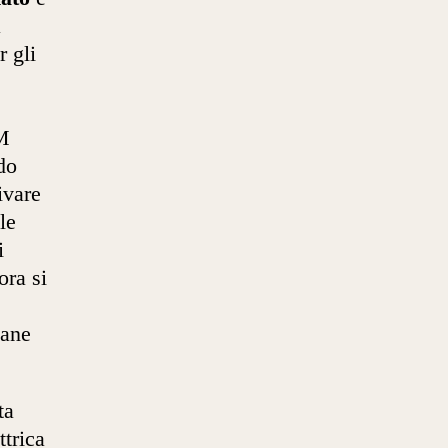
a
r gli
IM
do
ivare
le
i
ora si
iane
ta
ttrica