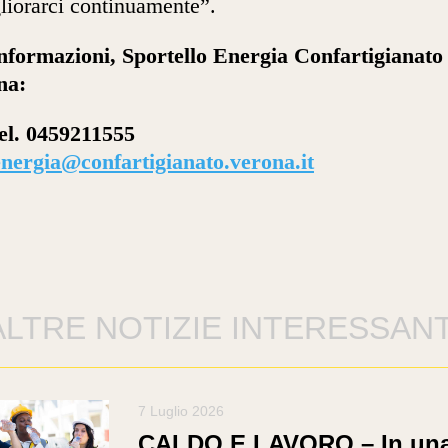
liorarci continuamente”.
nformazioni, Sportello Energia Confartigianato
na:
tel. 0459211555
energia@confartigianato.verona.it
ALTRE NOTIZIE INTERESSANT
7 Luglio 2026
CALDO E LAVORO – In un