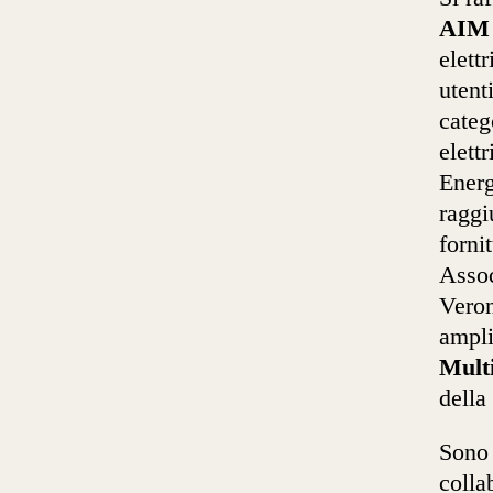
AIM 
elett
utent
categ
elett
Energ
raggi
forni
Assoc
Veron
ampli
Mult
della
Sono 
colla