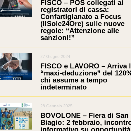
FISCO – POS collegati ai
registratori di cassa:
Confartigianato a Focus
(IlSole24Ore) sulle nuove
regole: “Attenzione alle
sanzioni!”
27 Giugno 2024
FISCO e LAVORO – Arriva 
“maxi-deduzione” del 120%
chi assume a tempo
indeterminato
28 Gennaio 2025
BOVOLONE – Fiera di San
Biagio: 2 febbraio, incontr
informativo su opportunità