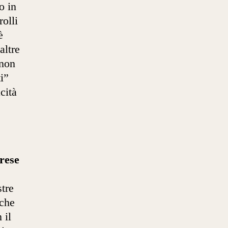
o in
rolli
è
altre
“non
i”
cità
rese
tre
nche
 il