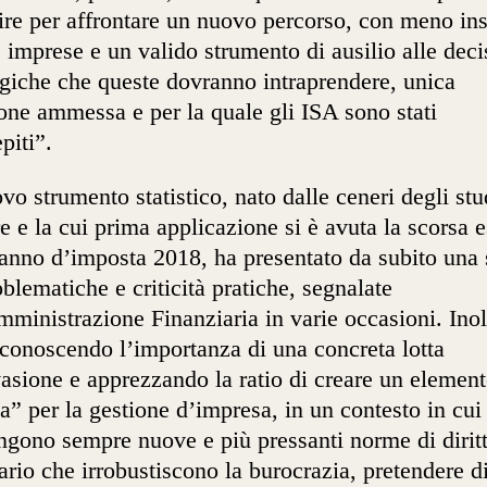
tire per affrontare un nuovo percorso, con meno ins
e imprese e un valido strumento di ausilio alle deci
egiche che queste dovranno intraprendere, unica
one ammessa e per la quale gli ISA sono stati
piti”.
ovo strumento statistico, nato dalle ceneri degli stu
re e la cui prima applicazione si è avuta la scorsa e
’anno d’imposta 2018, ha presentato da subito una 
oblematiche e criticità pratiche, segnalate
mministrazione Finanziaria in varie occasioni. Inol
iconoscendo l’importanza di una concreta lotta
vasione e apprezzando la ratio di creare un elemen
a” per la gestione d’impresa, in un contesto in cui 
gono sempre nuove e più pressanti norme di dirit
tario che irrobustiscono la burocrazia, pretendere d