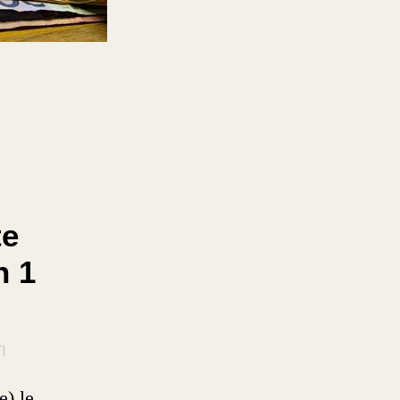
te
n 1
I
e) le