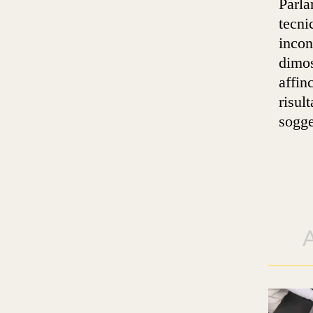
Parla
tecni
incon
dimos
affin
risul
sogge