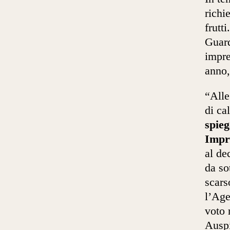
richi
frutt
Guard
impre
anno,
“Alle
di ca
spieg
Impr
al de
da so
scars
l’Age
voto 
Auspi