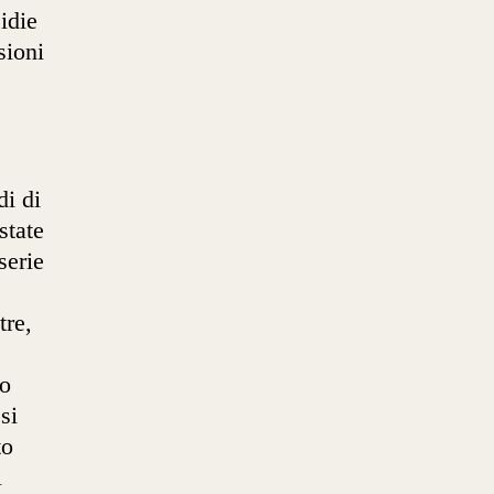
idie
sioni
di di
state
serie
tre,
to
si
to
i