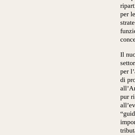
ripar
per l
strat
funzi
conce
Il nu
setto
per l
di pr
all’A
pur r
all’e
“guid
impon
tribu