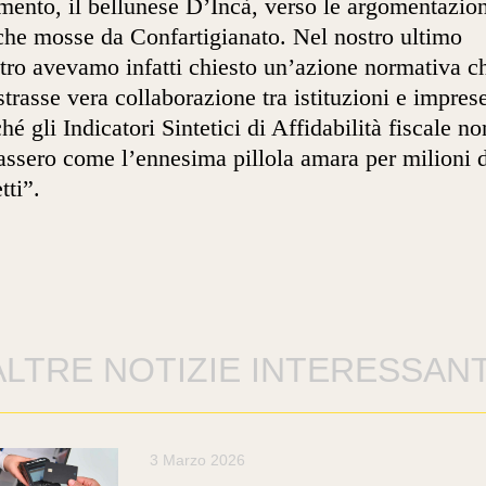
mento, il bellunese D’Incà, verso le argomentazion
che mosse da Confartigianato. Nel nostro ultimo
tro avevamo infatti chiesto un’azione normativa c
trasse vera collaborazione tra istituzioni e impres
ché gli Indicatori Sintetici di Affidabilità fiscale no
tassero come l’ennesima pillola amara per milioni 
tti”.
ALTRE NOTIZIE INTERESSANT
3 Marzo 2026