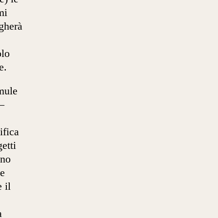
mi
gherà
e
olo
e.
mule
 –
ifica
etti
uno
 e
 il
a