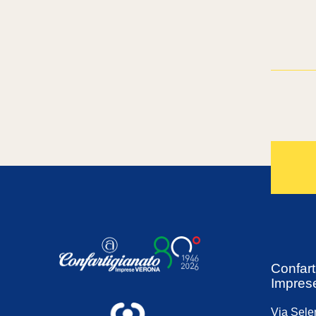
Confart
Impres
Via Sele