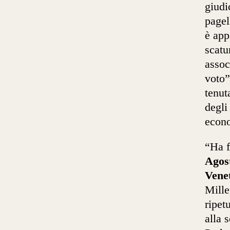
giudi
pagel
è app
scatu
assoc
voto”
tenut
degli
econo
“Ha f
Agos
Vene
Mille
ripet
alla 