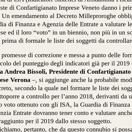
este di Confartigianato Imprese Veneto danno i pri
i. Un emendamento al Decreto Milleproroghe obbli
ia di Finanza e Agenzia delle Entrate a valutare l
se ed il loro “voto” in un biennio, non più in un s
 prima di formale le liste dei soggetti da controllar
 promesse di correzione e messa a punto delle for
lcolo del punteggio degli indicatori già per il 2019
a Andrea Bissoli, Presidente di Confartigianato
ese Verona
–, si aggiunge anche la probabile mod
creto, secondo la quale nel formare le liste dei sogg
ttoporre a controllo per l’anno 2018, derivanti da 
o voto ottenuto con gli ISA, la Guardia di Finanza
nzia Entrate dovranno tener conto e valutare anche
raggiunto per il 2019 dallo stesso soggetto.
chiamo, pertanto, che da questo connubio si poss