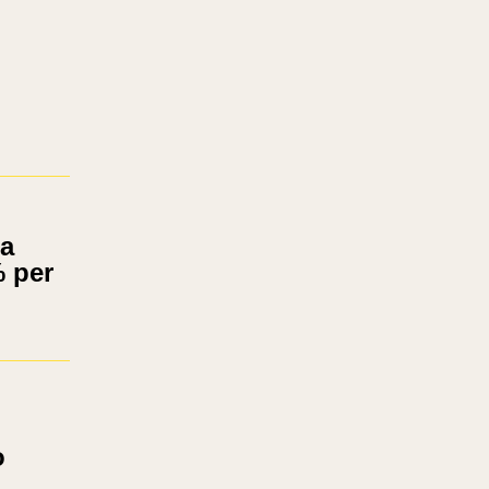
la
 per
o