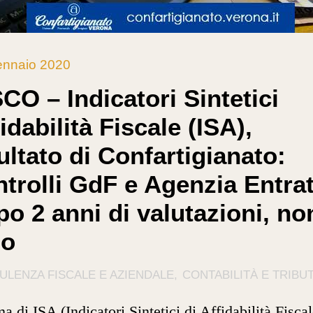
ennaio 2020
CO – Indicatori Sintetici
idabilità Fiscale (ISA),
ultato di Confartigianato:
ntrolli GdF e Agenzia Entra
o 2 anni di valutazioni, no
lo
ULENZA FISCALE E AZIENDALE
CONTABILITÀ E TRIBUT
ma di ISA (Indicatori Sintetici di Affidabilità Fiscal