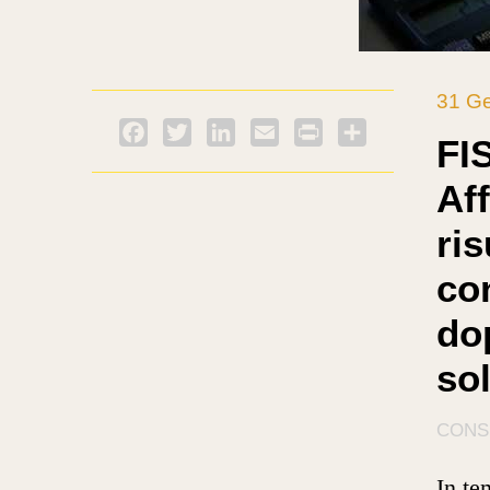
31 G
Facebook
Twitter
LinkedIn
Email
PrintFriendly
Condividi
FIS
Aff
ris
co
dop
so
CONS
In te