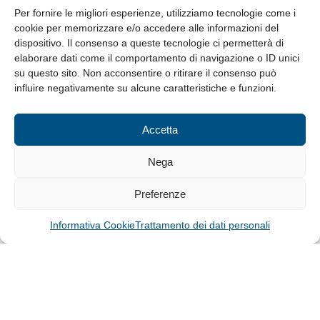
8.30-13.00 / 14.00-17.30
Per fornire le migliori esperienze, utilizziamo tecnologie come i
cookie per memorizzare e/o accedere alle informazioni del
Whistleblowing
dispositivo. Il consenso a queste tecnologie ci permetterà di
elaborare dati come il comportamento di navigazione o ID unici
su questo sito. Non acconsentire o ritirare il consenso può
© Tutti i diritti riservati
influire negativamente su alcune caratteristiche e funzioni.
Privacy Policy e Cookie
|
Informativa Cookie
Accetta
Web Design: Baoblà
Nega
Preferenze
Informativa Cookie
Trattamento dei dati personali