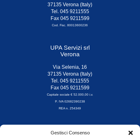
37135 Verona (Italy)
Tel. 045 9211555
Fax 045 9211599
Cod. Fisc. 80013600236
UPA Servizi srl
Verona
Via Selenia, 16
37135 Verona (Italy)
Tel. 045 9211555
Fax 045 9211599
Capitale sociale € 52.000,00 i.v.
P. IVA 02682390238
REA n. 254349
Orari di apertura
Gestisci Consenso
da Lunedì a Venerdì