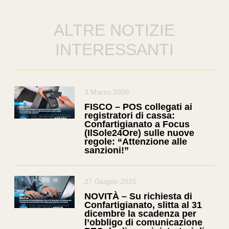
ALTRE NOTIZIE
INTERESSANTI
3 Marzo 2026
FISCO – POS collegati ai
registratori di cassa:
Confartigianato a Focus
(IlSole24Ore) sulle nuove
regole: “Attenzione alle
sanzioni!”
27 Giugno 2025
NOVITÀ – Su richiesta di
Confartigianato, slitta al 31
dicembre la scadenza per
l’obbligo di comunicazione