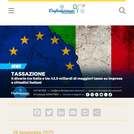
Facebook
Twitter
LinkedIn
Email
PrintFriendly
Condividi
26 Novembre 2025