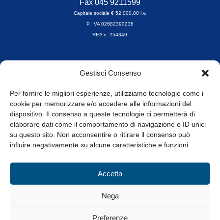
Fax 045 9211599
Capitale sociale € 52.000,00 i.v.
P. IVA 02682390238
REA n. 254349
Orari di apertura
Gestisci Consenso
da Lunedì a Venerdì
8.30-13.00 / 14.00-17.30
Per fornire le migliori esperienze, utilizziamo tecnologie come i
cookie per memorizzare e/o accedere alle informazioni del
Whistleblowing
dispositivo. Il consenso a queste tecnologie ci permetterà di
elaborare dati come il comportamento di navigazione o ID unici
su questo sito. Non acconsentire o ritirare il consenso può
© Tutti i diritti riservati
influire negativamente su alcune caratteristiche e funzioni.
Privacy Policy e Cookie
|
Informativa Cookie
Accetta
Web Design: Baoblà
Nega
Preferenze