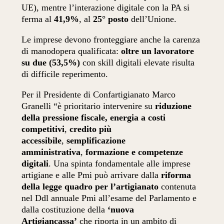
UE), mentre l’interazione digitale con la PA si
ferma al
41,9%
, al
25° posto
dell’Unione.
Le imprese devono fronteggiare anche la carenza
di manodopera qualificata:
oltre un lavoratore
su due (53,5%)
con skill digitali elevate risulta
di difficile reperimento.
Per il Presidente di Confartigianato Marco
Granelli “è prioritario intervenire su
riduzione
della pressione fiscale, energia a costi
competitivi
,
credito più
accessibile
,
semplificazione
amministrativa
,
formazione e competenze
digitali
. Una spinta fondamentale alle imprese
artigiane e alle Pmi può arrivare dalla
riforma
della legge quadro per l’artigianato
contenuta
nel Ddl annuale Pmi all’esame del Parlamento e
dalla costituzione della
‘nuova
Artigiancassa’
che riporta in un ambito di