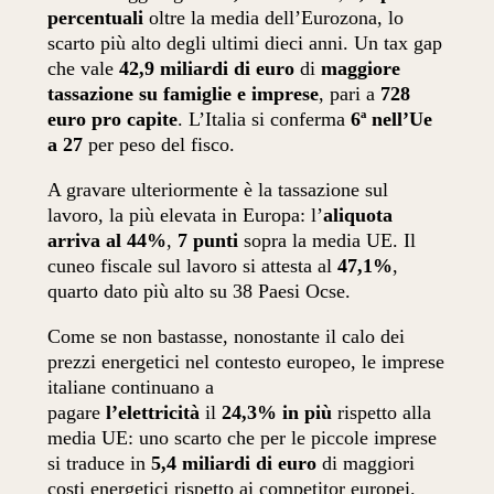
percentuali
oltre la media dell’Eurozona, lo
scarto più alto degli ultimi dieci anni. Un tax gap
che vale
42,9 miliardi di euro
di
maggiore
tassazione su famiglie e imprese
, pari a
728
euro pro capite
. L’Italia si conferma
6ª nell’Ue
a 27
per peso del fisco.
A gravare ulteriormente è la tassazione sul
lavoro, la più elevata in Europa: l’
aliquota
arriva al 44%
,
7 punti
sopra la media UE. Il
cuneo fiscale sul lavoro si attesta al
47,1%
,
quarto dato più alto su 38 Paesi Ocse.
Come se non bastasse, nonostante il calo dei
prezzi energetici nel contesto europeo, le imprese
italiane continuano a
pagare
l’elettricità
il
24,3%
in più
rispetto alla
media UE: uno scarto che per le piccole imprese
si traduce in
5,4 miliardi di euro
di maggiori
costi energetici rispetto ai competitor europei.