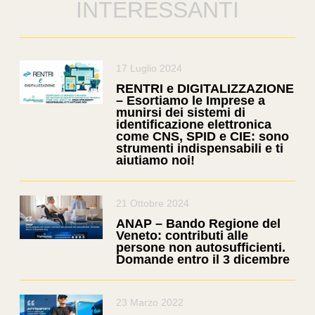
INTERESSANTI
17 Luglio 2024
RENTRI e DIGITALIZZAZIONE
– Esortiamo le Imprese a
munirsi dei sistemi di
identificazione elettronica
come CNS, SPID e CIE: sono
strumenti indispensabili e ti
aiutiamo noi!
21 Ottobre 2024
ANAP – Bando Regione del
Veneto: contributi alle
persone non autosufficienti.
Domande entro il 3 dicembre
23 Marzo 2022