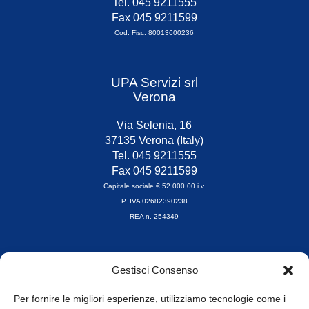
Tel. 045 9211555
Fax 045 9211599
Cod. Fisc. 80013600236
UPA Servizi srl
Verona
Via Selenia, 16
37135 Verona (Italy)
Tel. 045 9211555
Fax 045 9211599
Capitale sociale € 52.000,00 i.v.
P. IVA 02682390238
REA n. 254349
Orari di apertura
Gestisci Consenso
da Lunedì a Venerdì
8.30-13.00 / 14.00-17.30
Per fornire le migliori esperienze, utilizziamo tecnologie come i