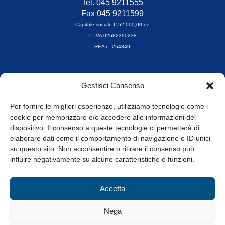
Tel. 045 9211555
Fax 045 9211599
Capitale sociale € 52.000,00 i.v.
P. IVA 02682390238
REA n. 254349
Orari di apertura
Gestisci Consenso
da Lunedì a Venerdì
8.30-13.00 / 14.00-17.30
Per fornire le migliori esperienze, utilizziamo tecnologie come i
cookie per memorizzare e/o accedere alle informazioni del
Whistleblowing
dispositivo. Il consenso a queste tecnologie ci permetterà di
elaborare dati come il comportamento di navigazione o ID unici
su questo sito. Non acconsentire o ritirare il consenso può
© Tutti i diritti riservati
influire negativamente su alcune caratteristiche e funzioni.
Privacy Policy e Cookie
|
Informativa Cookie
Accetta
Web Design: Baoblà
Nega