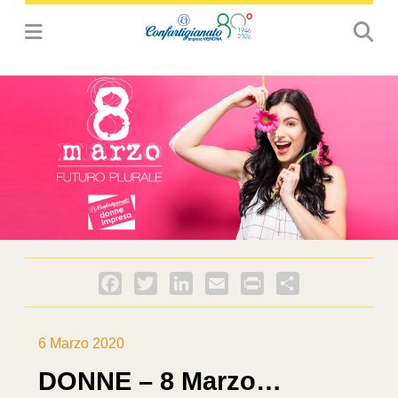
Facebook
Twitter
LinkedIn
Email
PrintFriendly
Condividi
6 Marzo 2020
DONNE – 8 Marzo…