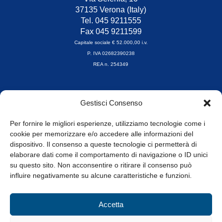
37135 Verona (Italy)
Tel. 045 9211555
Fax 045 9211599
Capitale sociale € 52.000,00 i.v.
P. IVA 02682390238
REA n. 254349
Orari di apertura
Gestisci Consenso
da Lunedì a Venerdì
8.30-13.00 / 14.00-17.30
Per fornire le migliori esperienze, utilizziamo tecnologie come i
cookie per memorizzare e/o accedere alle informazioni del
Whistleblowing
dispositivo. Il consenso a queste tecnologie ci permetterà di
elaborare dati come il comportamento di navigazione o ID unici
su questo sito. Non acconsentire o ritirare il consenso può
© Tutti i diritti riservati
influire negativamente su alcune caratteristiche e funzioni.
Privacy Policy e Cookie
|
Informativa Cookie
Accetta
Web Design: Baoblà