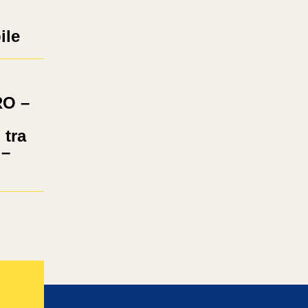
ile
O –
 tra
 –