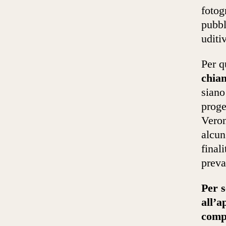
fotog
pubbl
uditi
Per q
chiam
siano
prog
Veron
alcun
final
preva
Per 
all’a
compi