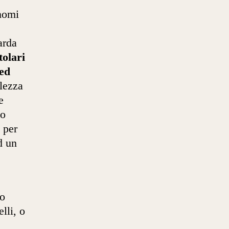
onomi
arda
tolari
 ed
lezza
e
so
 per
d un
co
lli, o