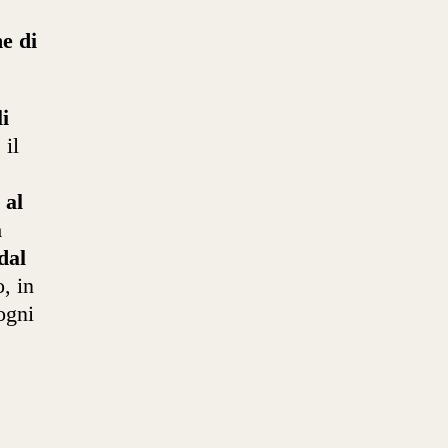
e di
li
, il
,
al
à
dal
, in
ogni