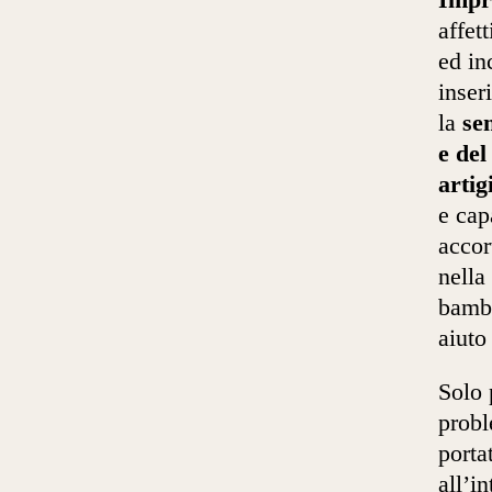
affet
ed in
inser
la
se
e del
artig
e cap
accor
nella
bambi
aiuto 
Solo 
probl
porta
all’i