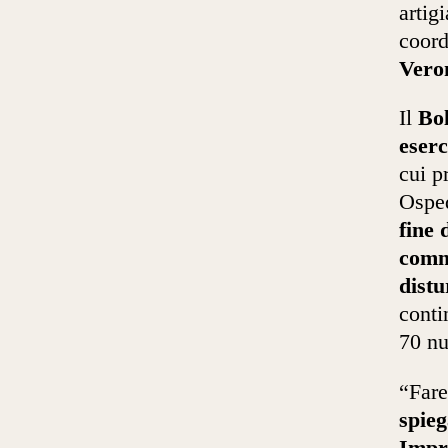
artig
coord
Vero
Il
Bol
eser
cui p
Osped
fine 
comme
distu
conti
70 nu
“Fare
spieg
Impr