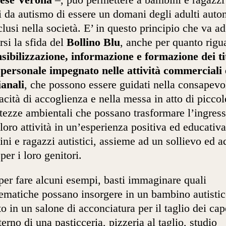
ti da autismo di essere un domani degli adulti aut
clusi nella società. E’ in questo principio che va ad
irsi la sfida del
Bollino Blu
, anche per quanto rigu
nsibilizzazione, informazione e formazione dei ti
 personale impegnato nelle attività commerciali
ianali
, che possono essere guidati nella consapevo
acità di accoglienza e nella messa in atto di piccol
tezze ambientali che possano trasformare l’ingres
 loro attività in un’esperienza positiva ed educativa
ni e ragazzi autistici, assieme ad un sollievo ed a
per i loro genitori.
per fare alcuni esempi, basti immaginare quali
ematiche possano insorgere in un bambino autisti
to in un salone di acconciatura per il taglio dei cape
nterno di una pasticceria, pizzeria al taglio, studio