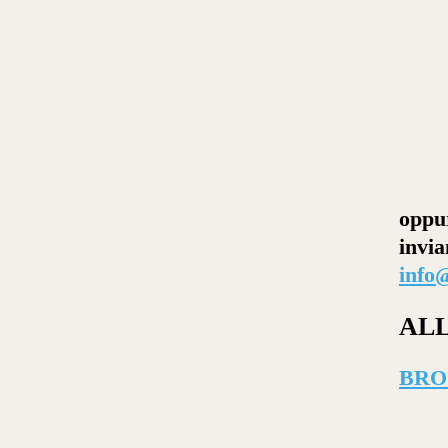
oppur
invia
info@
AL
BRO