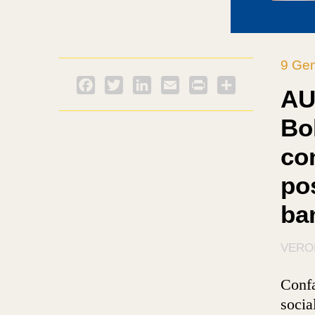
9 Ge
Facebook
Twitter
LinkedIn
Email
PrintFriendly
Condividi
AU
Bol
co
po
bam
VERO
Confa
socia