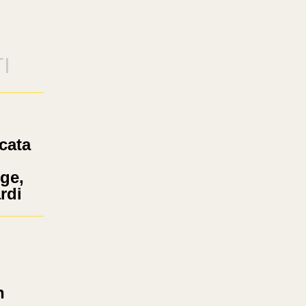
I
cata
ige,
rdi
n