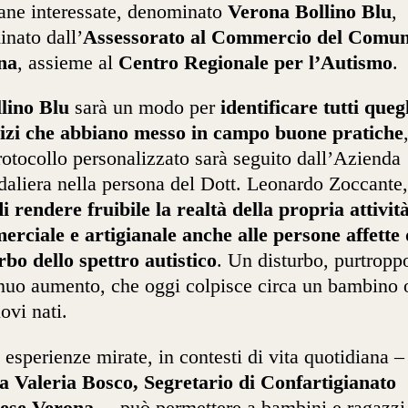
iane interessate, denominato
Verona
Bollino Blu
,
inato dall’
Assessorato al Commercio del Comun
na
, assieme al
Centro Regionale per l’Autismo
.
lino Blu
sarà un modo per
identificare tutti queg
cizi che abbiano messo in campo buone pratiche
rotocollo personalizzato sarà seguito dall’Azienda
aliera nella persona del Dott. Leonardo Zoccante
di rendere fruibile la realtà della propria attivit
rciale e artigianale anche alle persone affette 
rbo dello spettro autistico
. Un disturbo, purtroppo
nuo aumento, che oggi colpisce circa un bambino 
ovi nati.
 esperienze mirate, in contesti di vita quotidiana –
a Valeria Bosco, Segretario di Confartigianato
ese Verona
–, può permettere a bambini e ragazzi