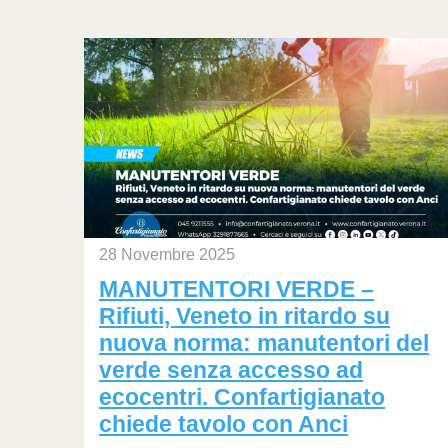
28 Novembre 2025
MANUTENTORI VERDE –
Rifiuti, Veneto in ritardo su
nuova norma: manutentori del
verde senza accesso ad
ecocentri. Confartigianato
chiede tavolo con Anci