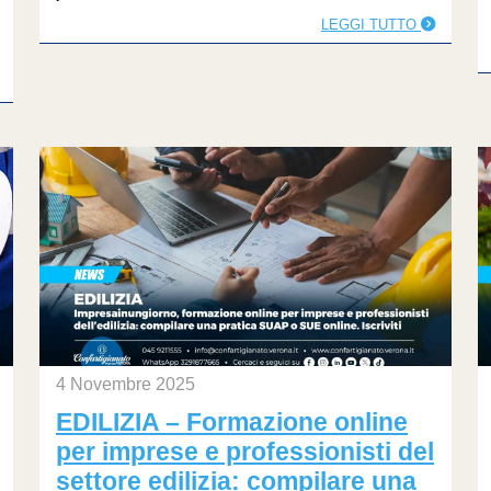
LEGGI TUTTO
4 Novembre 2025
EDILIZIA – Formazione online
per imprese e professionisti del
settore edilizia: compilare una