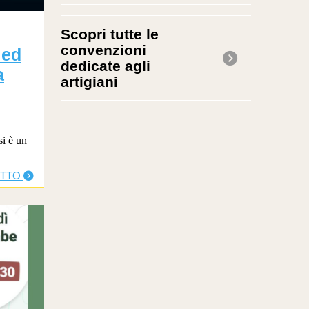
Scopri tutte le
convenzioni
 ed
dedicate agli
a
artigiani
si è un
UTTO