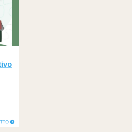
ivo
UTTO