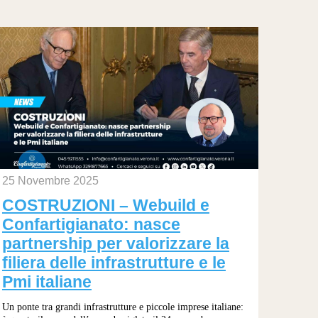
25 Novembre 2025
COSTRUZIONI – Webuild e
Confartigianato: nasce
partnership per valorizzare la
filiera delle infrastrutture e le
Pmi italiane
Un ponte tra grandi infrastrutture e piccole imprese italiane: