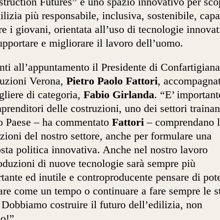
truction Futures” è uno spazio innovativo per sco
ilizia più responsabile, inclusiva, sostenibile, cap
rre i giovani, orientata all’uso di tecnologie innovat
upportare e migliorare il lavoro dell’uomo.
nti all’appuntamento il Presidente di Confartigiana
uzioni Verona,
Pietro Paolo Fattori
, accompagnat
gliere di categoria,
Fabio Girlanda
. “E’ important
mprenditori delle costruzioni, uno dei settori trainan
ro Paese – ha commentato
Fattori
– comprendano l
zioni del nostro settore, anche per formulare una
sta politica innovativa. Anche nel nostro lavoro
roduzioni di nuove tecnologie sarà sempre più
tante ed inutile e controproducente pensare di pot
are come un tempo o continuare a fare sempre le s
 Dobbiamo costruire il futuro dell’edilizia, non
lo!”.