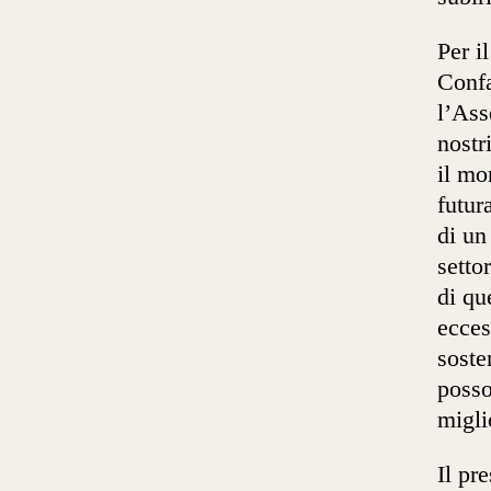
Per i
Confa
l’Ass
nostr
il mo
futur
di un
setto
di qu
ecces
soste
posso
migli
Il pr