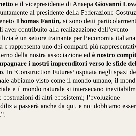
hetto
e il vicepresidente di Anaepa
Giovanni Lova
untamente al presidente della Federazione Costruz
Veneto
Thomas Fantin,
si sono detti particolarmen
 di aver contribuito alla realizzazione dell’evento:
ilizia è un settore trainante per l’economia italiana
a e rappresenta uno dei comparti più rappresentati
nterno della nostra associazione ed
è nostro compi
pagnare i nostri imprenditori verso le sfide de
ro
. In ‘Construction Futures’ ospitata negli spazi de
ale abbiamo visto come il mondo umano, il mond
iciale e il mondo naturale si intersecano inevitabil
e costruzioni di altri ecosistemi; l’evoluzione
edilizia passerà anche da qui, e noi dobbiamo esse
i”.