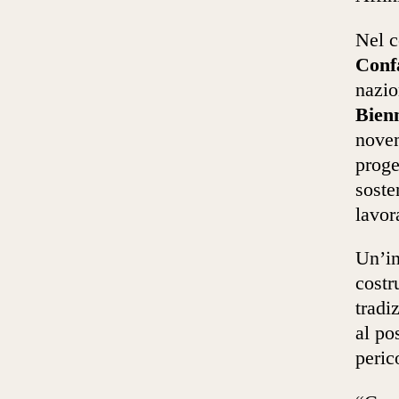
Nel c
Confa
nazio
Bienn
nove
proge
soste
lavor
Un’in
costr
tradi
al po
peric