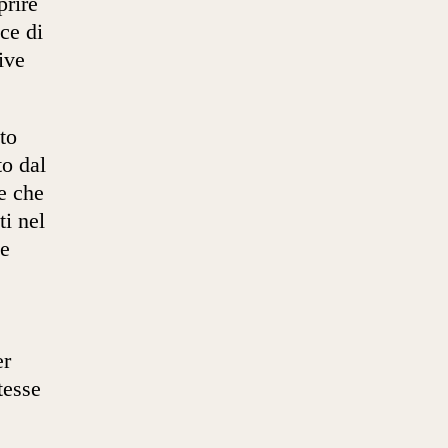
prire
ace di
ive
to
o dal
e che
ti nel
e
er
tesse