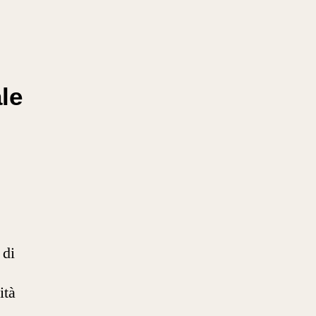
le
 di
ità