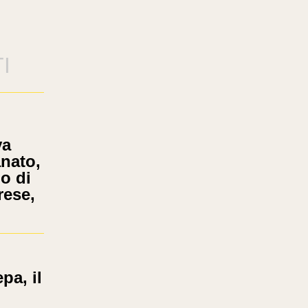
I
va
anato,
o di
rese,
pa, il