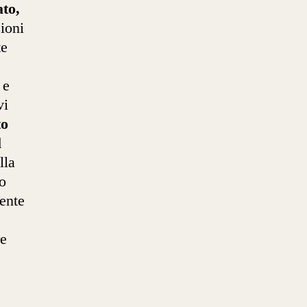
to,
ioni
te
 e
vi
to
l
lla
o
mente
re