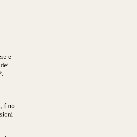
ere e
 dei
’
.
, fino
sioni