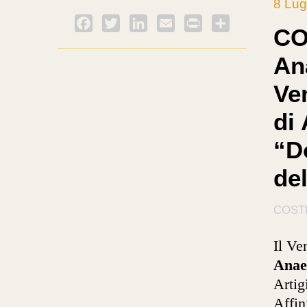
8 Lug
Facebook
Twitter
LinkedIn
Email
PrintFriendly
Condividi
CO
An
Ven
di 
“D
del
COST
Il Ve
Anae
Artig
Affin