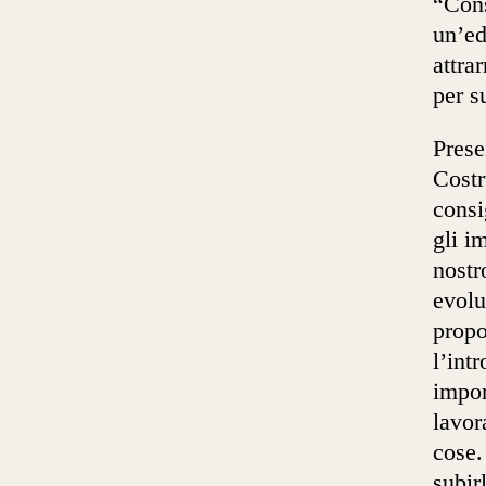
“Cons
un’ed
attra
per s
Prese
Costr
consi
gli i
nost
evolu
propo
l’int
impor
lavor
cose.
subir