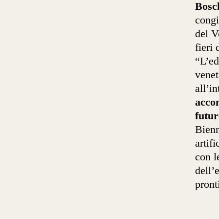
Bosc
congi
del 
fieri
“L’ed
venet
all’i
accom
futu
Bienn
artif
con l
dell’
pront