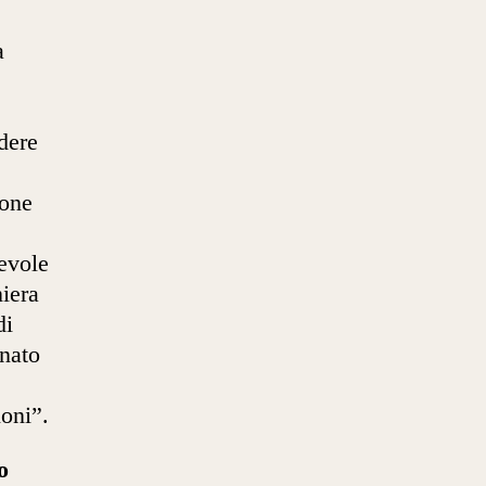
a
dere
ione
pevole
niera
di
anato
ioni”.
o