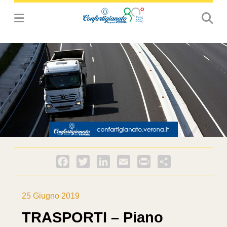
Facebook
Twitter
LinkedIn
Email
PrintFriendly
Condividi
25 Giugno 2019
TRASPORTI – Piano