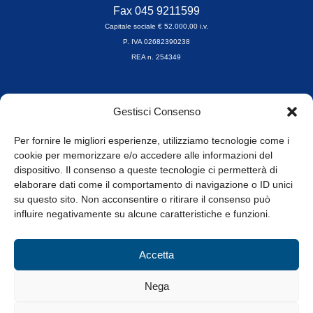
Fax 045 9211599
Capitale sociale € 52.000,00 i.v.
P. IVA 02682390238
REA n. 254349
Orari di apertura
Gestisci Consenso
da Lunedì a Venerdì
8.30-13.00 / 14.00-17.30
Per fornire le migliori esperienze, utilizziamo tecnologie come i
cookie per memorizzare e/o accedere alle informazioni del
Whistleblowing
dispositivo. Il consenso a queste tecnologie ci permetterà di
elaborare dati come il comportamento di navigazione o ID unici
su questo sito. Non acconsentire o ritirare il consenso può
© Tutti i diritti riservati
influire negativamente su alcune caratteristiche e funzioni.
Privacy Policy e Cookie
|
Informativa Cookie
Accetta
Web Design: Baoblà
Nega