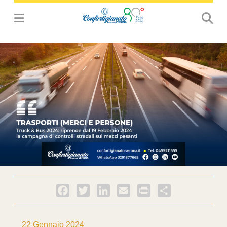
Facebook
Twitter
LinkedIn
Email
PrintFriendly
Condividi
22 Gennaio 2024