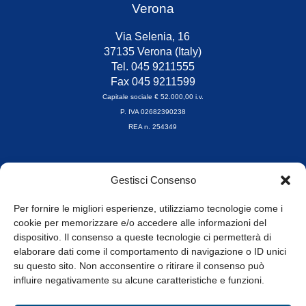
Verona
Via Selenia, 16
37135 Verona (Italy)
Tel. 045 9211555
Fax 045 9211599
Capitale sociale € 52.000,00 i.v.
P. IVA 02682390238
REA n. 254349
Orari di apertura
Gestisci Consenso
da Lunedì a Venerdì
8.30-13.00 / 14.00-17.30
Per fornire le migliori esperienze, utilizziamo tecnologie come i
cookie per memorizzare e/o accedere alle informazioni del
Whistleblowing
dispositivo. Il consenso a queste tecnologie ci permetterà di
elaborare dati come il comportamento di navigazione o ID unici
su questo sito. Non acconsentire o ritirare il consenso può
© Tutti i diritti riservati
influire negativamente su alcune caratteristiche e funzioni.