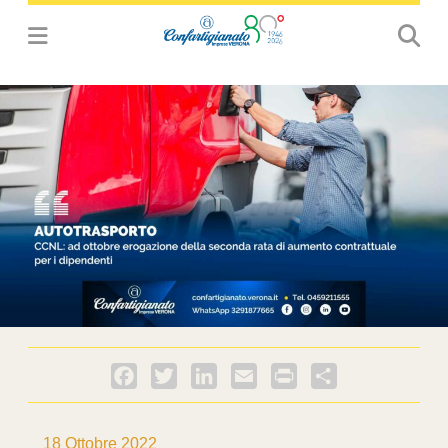
Facebook
Twitter
LinkedIn
Email
PrintFriendly
Condividi
18 Ottobre 2022