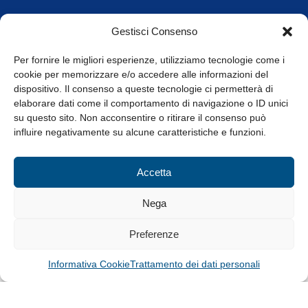
Orari di apertura
Gestisci Consenso
da Lunedì a Venerdì
8.30-13.00 / 14.00-17.30
Per fornire le migliori esperienze, utilizziamo tecnologie come i
cookie per memorizzare e/o accedere alle informazioni del
Whistleblowing
dispositivo. Il consenso a queste tecnologie ci permetterà di
elaborare dati come il comportamento di navigazione o ID unici
su questo sito. Non acconsentire o ritirare il consenso può
© Tutti i diritti riservati
influire negativamente su alcune caratteristiche e funzioni.
Privacy Policy e Cookie
|
Informativa Cookie
Accetta
Web Design: Baoblà
Nega
Preferenze
Informativa Cookie
Trattamento dei dati personali