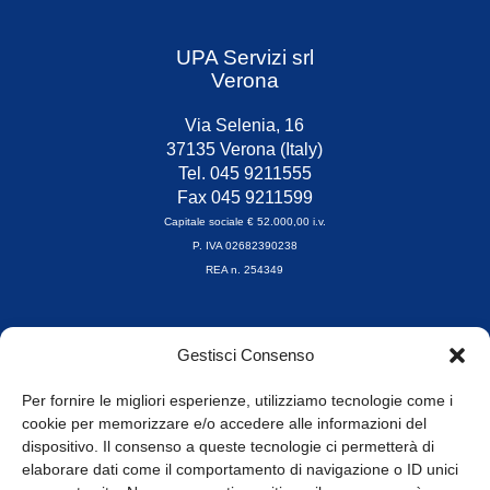
UPA Servizi srl
Verona
Via Selenia, 16
37135 Verona (Italy)
Tel. 045 9211555
Fax 045 9211599
Capitale sociale € 52.000,00 i.v.
P. IVA 02682390238
REA n. 254349
Orari di apertura
Gestisci Consenso
da Lunedì a Venerdì
8.30-13.00 / 14.00-17.30
Per fornire le migliori esperienze, utilizziamo tecnologie come i
cookie per memorizzare e/o accedere alle informazioni del
Whistleblowing
dispositivo. Il consenso a queste tecnologie ci permetterà di
elaborare dati come il comportamento di navigazione o ID unici