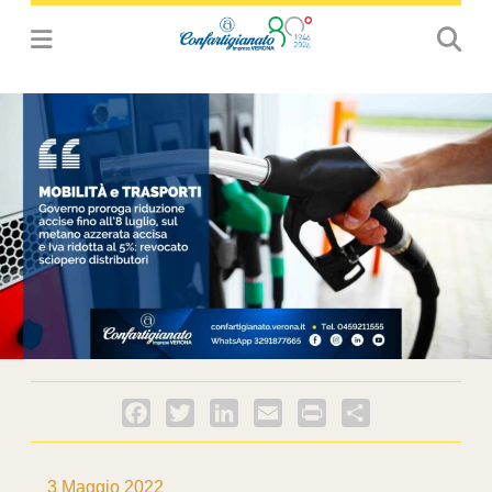
Facebook
Twitter
LinkedIn
Email
PrintFriendly
Condividi
3 Maggio 2022