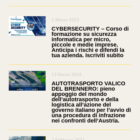
1 Marzo 2023
CYBERSECURITY – Corso di
formazione su sicurezza
informatica per micro,
piccole e medie imprese.
Anticipa i rischi e difendi la
tua azienda. Iscriviti subito
13 Marzo 2024
AUTOTRASPORTO VALICO
DEL BRENNERO: pieno
appoggio del mondo
dell’autotrasporto e della
logistica all’azione del
governo italiano per l’avvio di
una procedura di infrazione
nei confronti dell’Austria.
7 Febbraio 2022