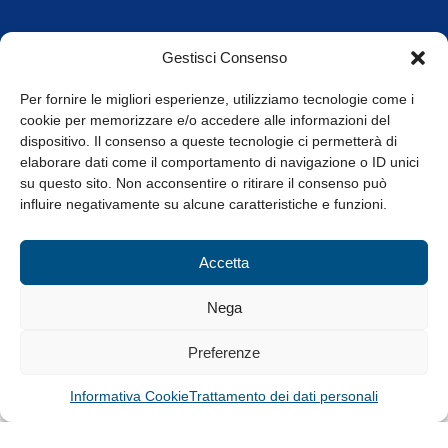
Orari di apertura
Gestisci Consenso
da Lunedì a Venerdì
8.30-13.00 / 14.00-17.30
Per fornire le migliori esperienze, utilizziamo tecnologie come i
cookie per memorizzare e/o accedere alle informazioni del
Whistleblowing
dispositivo. Il consenso a queste tecnologie ci permetterà di
elaborare dati come il comportamento di navigazione o ID unici
su questo sito. Non acconsentire o ritirare il consenso può
© Tutti i diritti riservati
influire negativamente su alcune caratteristiche e funzioni.
Privacy Policy e Cookie
|
Informativa Cookie
Accetta
Web Design: Baoblà
Nega
Preferenze
Informativa Cookie
Trattamento dei dati personali