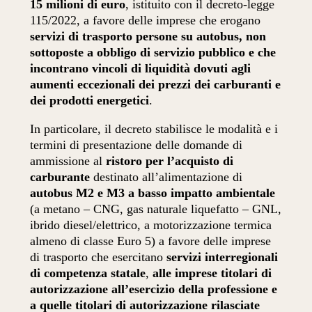
15 milioni di euro
, istituito con il decreto-legge
115/2022, a favore delle imprese che erogano
servizi di trasporto persone su autobus, non
sottoposte a obbligo di servizio pubblico e che
incontrano vincoli di liquidità dovuti agli
aumenti eccezionali dei prezzi dei carburanti e
dei prodotti energetici
.
In particolare, il decreto stabilisce le modalità e i
termini di presentazione delle domande di
ammissione al
ristoro per l’acquisto di
carburante
destinato all’alimentazione di
autobus M2 e M3 a basso impatto ambientale
(a metano – CNG, gas naturale liquefatto – GNL,
ibrido diesel/elettrico, a motorizzazione termica
almeno di classe Euro 5) a favore delle imprese
di trasporto che esercitano
servizi interregionali
di competenza statale
,
alle imprese titolari di
autorizzazione all’esercizio della professione e
a quelle titolari di autorizzazione rilasciate