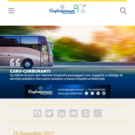
Facebook
Twitter
LinkedIn
Email
PrintFriendly
Condividi
25 Novembre 2022