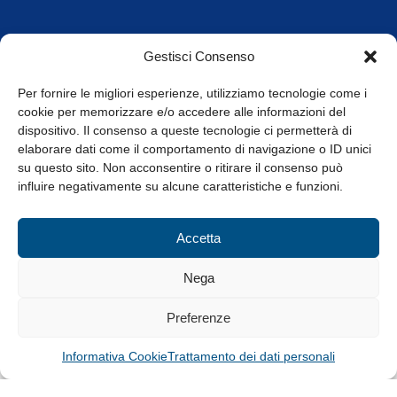
Orari di apertura
Gestisci Consenso
da Lunedì a Venerdì
8.30-13.00 / 14.00-17.30
Per fornire le migliori esperienze, utilizziamo tecnologie come i
cookie per memorizzare e/o accedere alle informazioni del
Whistleblowing
dispositivo. Il consenso a queste tecnologie ci permetterà di
elaborare dati come il comportamento di navigazione o ID unici
su questo sito. Non acconsentire o ritirare il consenso può
© Tutti i diritti riservati
influire negativamente su alcune caratteristiche e funzioni.
Privacy Policy e Cookie
|
Informativa Cookie
Accetta
Web Design: Baoblà
Nega
Preferenze
Informativa Cookie
Trattamento dei dati personali