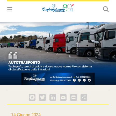
Facebook
Twitter
LinkedIn
Email
PrintFriendly
Condividi
14 Giugno 2024