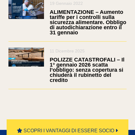
19 Gennaio 2022
ALIMENTAZIONE – Aumento
tariffe per i controlli sulla
sicurezza alimentare. Obbligo
di autodichiarazione entro il
31 gennaio
11 Dicembre 2025
POLIZZE CATASTROFALI – Il
1° gennaio 2026 scatta
l’obbligo: senza copertura si
chiuderà il rubinetto del
credito
SCOPRI I VANTAGGI DI ESSERE SOCIO