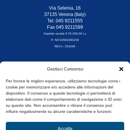
Via Selenia, 16
37135 Verona (Italy)
Tel. 045 9211555
Fax 045 9211599
Capitale sociale € 52.000,00 i.v.
P. IVA 02682390238
REA n. 254349
Orari di apertura
Gestisci Consenso
da Lunedì a Venerdì
8.30-13.00 / 14.00-17.30
Per fornire le migliori esperienze, utilizziamo tecnologie come i
cookie per memorizzare e/o accedere alle informazioni del
Whistleblowing
dispositivo. Il consenso a queste tecnologie ci permetterà di
elaborare dati come il comportamento di navigazione o ID unici
su questo sito. Non acconsentire o ritirare il consenso può
© Tutti i diritti riservati
influire negativamente su alcune caratteristiche e funzioni.
Privacy Policy e Cookie
|
Informativa Cookie
Accetta