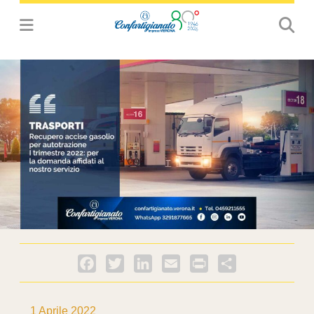
Facebook
Twitter
LinkedIn
Email
PrintFriendly
Condividi
1 Aprile 2022