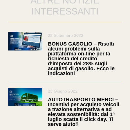
ALTRE NOTIZIE
INTERESSANTI
22 Settembre 2022
BONUS GASOLIO – Risolti
alcuni problemi sulla
piattaforma on-line per la
richiesta del credito
d’imposta del 28% sugli
acquisti di gasolio. Ecco le
indicazioni
23 Giugno 2022
AUTOTRASPORTO MERCI –
Incentivi per acquisto veicoli
a trazione alternativa e ad
elevata sostenibilità: dal 1°
luglio scatta il click day. Ti
serve aiuto?