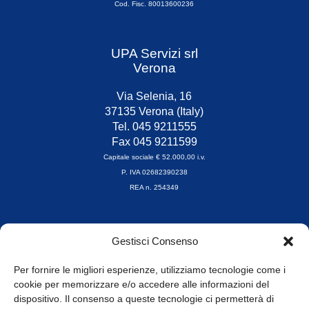
Cod. Fisc. 80013600236
UPA Servizi srl
Verona
Via Selenia, 16
37135 Verona (Italy)
Tel. 045 9211555
Fax 045 9211599
Capitale sociale € 52.000,00 i.v.
P. IVA 02682390238
REA n. 254349
Orari di apertura
Gestisci Consenso
da Lunedì a Venerdì
8.30-13.00 / 14.00-17.30
Per fornire le migliori esperienze, utilizziamo tecnologie come i
cookie per memorizzare e/o accedere alle informazioni del
Whistleblowing
dispositivo. Il consenso a queste tecnologie ci permetterà di