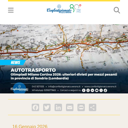
Facebook
Twitter
LinkedIn
Email
PrintFriendly
Condividi
16 Gennaio 2026