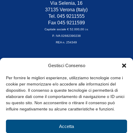
Via Selenia, 16
37135 Verona (Italy)
Tel. 045 9211555
Fax 045 9211599
Capitale sociale € 52.000,00 i.v.
P. IVA 02682390238
REA n. 254349
Orari di apertura
Gestisci Consenso
da Lunedì a Venerdì
8.30-13.00 / 14.00-17.30
Per fornire le migliori esperienze, utilizziamo tecnologie come i
cookie per memorizzare e/o accedere alle informazioni del
Whistleblowing
dispositivo. Il consenso a queste tecnologie ci permetterà di
elaborare dati come il comportamento di navigazione o ID unici
su questo sito. Non acconsentire o ritirare il consenso può
© Tutti i diritti riservati
influire negativamente su alcune caratteristiche e funzioni.
Privacy Policy e Cookie
|
Informativa Cookie
Accetta