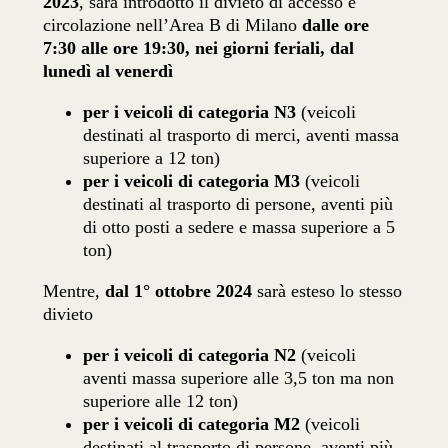
2023
, sarà introdotto il divieto di accesso e
circolazione nell’Area B di Milano
dalle ore
7:30 alle ore 19:30, nei giorni feriali, dal
lunedì al venerdì
per i veicoli di categoria N3
(veicoli
destinati al trasporto di merci, aventi massa
superiore a 12 ton)
per i veicoli di categoria M3
(veicoli
destinati al trasporto di persone, aventi più
di otto posti a sedere e massa superiore a 5
ton)
Mentre,
dal 1° ottobre 2024
sarà esteso lo stesso
divieto
per i veicoli di categoria N2
(veicoli
aventi massa superiore alle 3,5 ton ma non
superiore alle 12 ton)
per i veicoli di categoria M2
(veicoli
destinati al trasporto di persone, aventi più