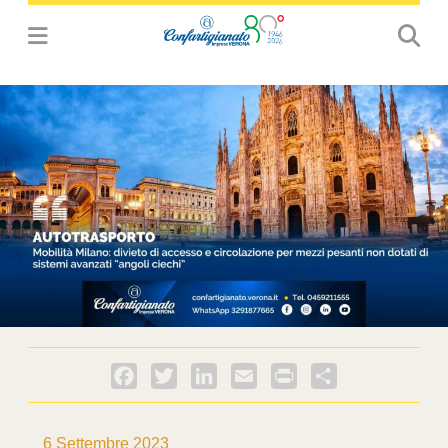
Facebook
Twitter
LinkedIn
Email
PrintFriendly
Condividi
6 Settembre 2023