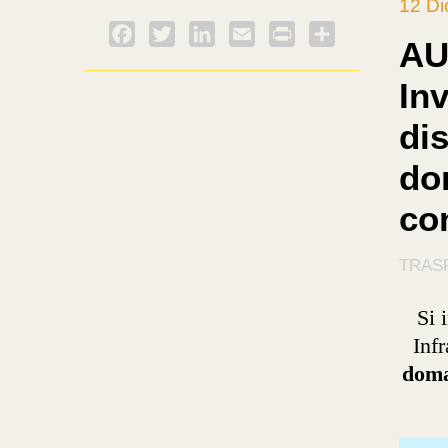
12 D
Facebook
Twitter
LinkedIn
Email
PrintFriendly
Condividi
AU
In
dis
do
con
TRASP
Si 
Infr
dom