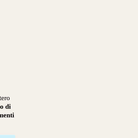
tero
o di
imenti