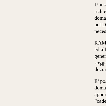
L’aus
richi
doman
nel D
neces
RAM S
ed al
gener
sogge
docu
E’ po
doman
appor
“cade