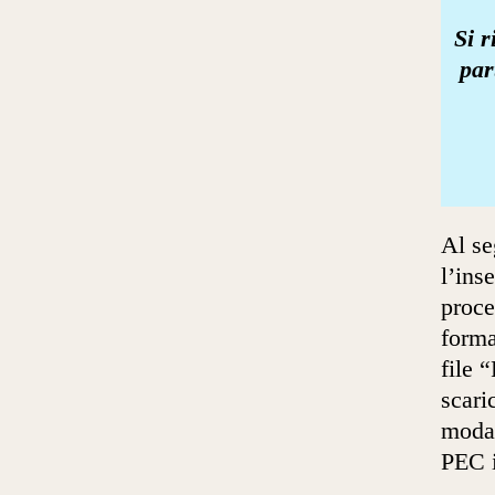
Si r
par
Al s
l’ins
proce
forma
file 
scari
modal
PEC i