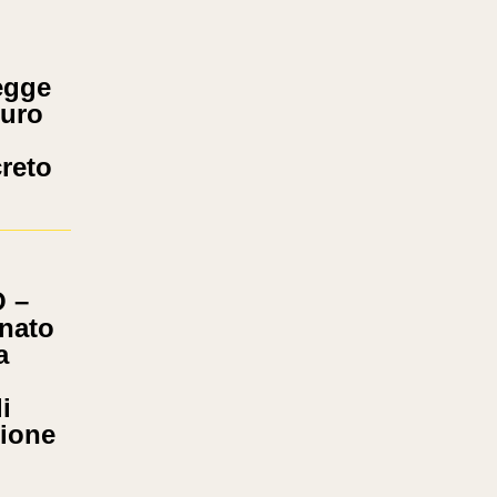
egge
euro
creto
 –
anato
a
i
zione