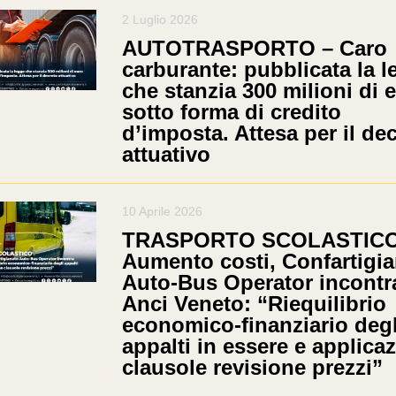
2 Luglio 2026
AUTOTRASPORTO – Caro
carburante: pubblicata la l
che stanzia 300 milioni di 
sotto forma di credito
d’imposta. Attesa per il de
attuativo
10 Aprile 2026
TRASPORTO SCOLASTICO
Aumento costi, Confartigi
Auto-Bus Operator incontr
Anci Veneto: “Riequilibrio
economico-finanziario degl
appalti in essere e applica
clausole revisione prezzi”