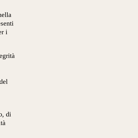
nella
senti
r i
egrità
del
, di
ità