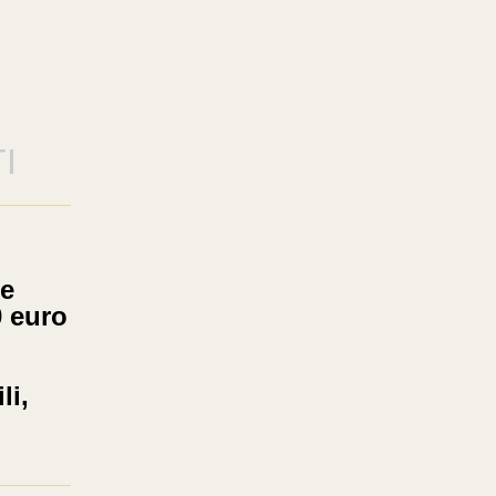
I
ne
0 euro
li,