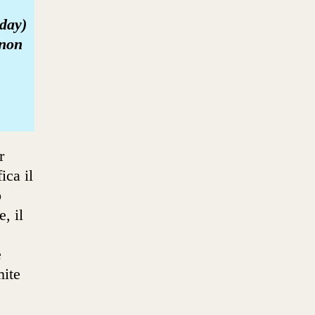
 day)
 non
r
ica il
o
, il
e
mite