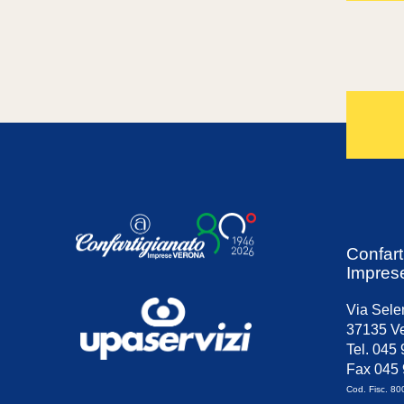
Confart
Impres
Via Sele
37135 Ve
Tel. 045
Fax 045
Cod. Fisc. 8