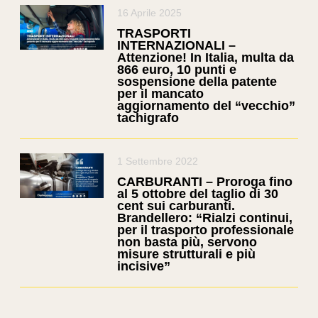
16 Aprile 2025
TRASPORTI
INTERNAZIONALI –
Attenzione! In Italia, multa da
866 euro, 10 punti e
sospensione della patente
per il mancato
aggiornamento del “vecchio”
tachigrafo
1 Settembre 2022
CARBURANTI – Proroga fino
al 5 ottobre del taglio di 30
cent sui carburanti.
Brandellero: “Rialzi continui,
per il trasporto professionale
non basta più, servono
misure strutturali e più
incisive”