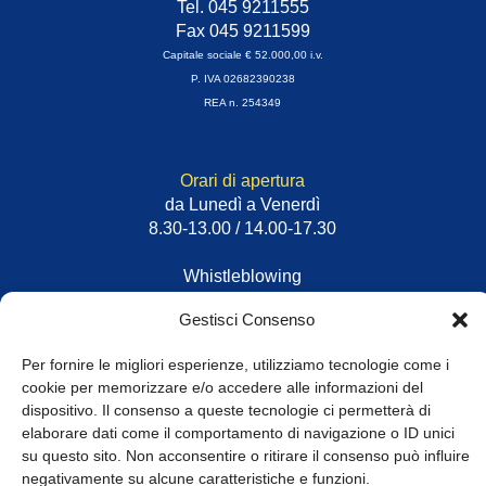
Tel. 045 9211555
Fax 045 9211599
Capitale sociale € 52.000,00 i.v.
P. IVA 02682390238
REA n. 254349
Orari di apertura
da Lunedì a Venerdì
8.30-13.00 / 14.00-17.30
Whistleblowing
Gestisci Consenso
© Tutti i diritti riservati
Per fornire le migliori esperienze, utilizziamo tecnologie come i
cookie per memorizzare e/o accedere alle informazioni del
Privacy Policy e Cookie
|
Informativa Cookie
dispositivo. Il consenso a queste tecnologie ci permetterà di
elaborare dati come il comportamento di navigazione o ID unici
Web Design: Baoblà
su questo sito. Non acconsentire o ritirare il consenso può influire
negativamente su alcune caratteristiche e funzioni.