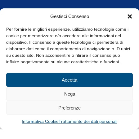
Orari di apertura
Gestisci Consenso
da Lunedì a Venerdì
8.30-13.00 / 14.00-17.30
Per fornire le migliori esperienze, utilizziamo tecnologie come i
cookie per memorizzare e/o accedere alle informazioni del
Whistleblowing
dispositivo. Il consenso a queste tecnologie ci permetterà di
elaborare dati come il comportamento di navigazione o ID unici
su questo sito. Non acconsentire o ritirare il consenso può
© Tutti i diritti riservati
influire negativamente su alcune caratteristiche e funzioni.
Privacy Policy e Cookie
|
Informativa Cookie
Accetta
Web Design: Baoblà
Nega
Preferenze
Informativa Cookie
Trattamento dei dati personali