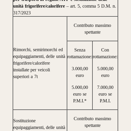
unità
frigorifere/calorifere
–
art.
5,
comma
5
D.M.
n.
317/2023
Contributo
massimo
spettante
Rimorchi,
semiri
morchi
ed
Senza
Con
equipaggiamenti, delle
unità
rottamazione:
rottamazione:
frigorifere/calorifere
3.000,00
5.000,00
installate per
veicoli
euro
euro
superiori
a
7t
5.000,00
7.000,00
euro
se
euro
se
P.M.I.*
P.M.I.
Contributo
massimo
Sostituzione
spettante
equipaggiamenti, delle
unità