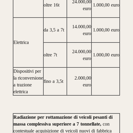
24.000,00
oltre
16
t
1.000,00
euro
euro
14.000,00
da
3,5
a
7
t
1.000,00
euro
euro
Elettrica
24.000,00
oltre
7
t
1.000,00
euro
euro
Disposi
tivi
per
la riconversione
2.000,00
fino
a
3,5
t
a
trazione
euro
elettrica
Radiazione
per
rottamazione
di
veicoli
pesanti
di
massa
comples
siva
superiore
a
7
tonnellate,
con
contestuale
acquisizione
di
veicoli
nuovi
di
fabbrica