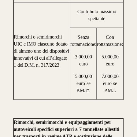
Contributo massimo
spettante
Rimorchi o semirimorchi
Senza
Con
UIC e IMO ciascuno dotato
rottamazione:
rottamazione:
di almeno uno dei dispositivi
3.000,00
5.000,00
innovativi di cui all’allegato
euro
euro
1 del D.M. n. 317/2023
5.000,00
7.000,00
euro
se
euro
se
P.M.I*.
P.M.I.
Rimorchi,
semirimorchi
e
equipaggiamenti
per
autoveicoli
specifici
superiori
a
7
tonnellate
allestiti
per
trasporti
in
regime
ATP
e
sostituzione
delle