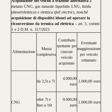
Acquisizione
dei
veicoli
a
trazione
alternativa
a
metano
CNG,
gas
naturale
liquefatto
LNG,
ibrida
(diesel/elettrico)
e
elettrica
(
full
electric
),
nonché
acquisizione
di
dispositivi
idonei
ad
operare
la
riconversione
da
termica
ad
elettrica
–
art.
5,
commi
1
e
2
D.M.
n.
317/2023
Contributo
Eventuale
spettante
per
Massa
maggiorazione
Alimentazione
ciascun
complessiva
per
veicolo
veicolo
rottamato
acquistato
4.000,00
da
3,5
t
a
7
t
1.000,00
euro
euro
oltre
7
t
e
9.000,00
CNG
1.000,00
euro
fino a
16
t
euro