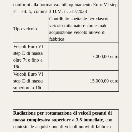
conformi
alla
normativa
antiinquinamento
Euro
VI
step
E
–
art.
5,
comma
3
D.M.
n.
317/2023
Contributo
spettante
per
ciascun
veicolo
rottamato
e
contestuale
Tipo
veicolo
acquisizione
veicolo
nuovo
di
fabbrica
Veicoli
Euro
VI
step
E
di
massa
7.000,00
euro
oltre
7t
e
fino
a
16t
Veicoli
Euro
VI
step
E
di
massa
15.000,00
euro
superiore
a
16t
Radiazione
per
rottamazione
di
veicoli
pesanti
di
massa
comples
siva
superiore
a
3,5
tonnellate
,
con
contestuale
acquisizione
di
veicoli
nuovi
di
fabbrica