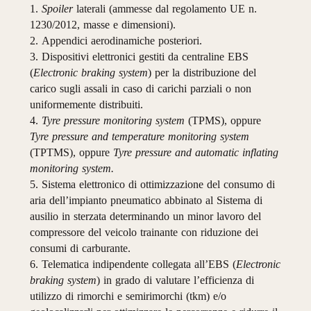
1.
Spoiler
laterali
(ammesse
dal
regolamento
UE
n.
1230/2012,
masse
e
dimensioni).
2.
Appendici
aerodinamiche
posteriori.
3.
Dispositivi
elettronici
gestiti
da
centraline
EBS
(
Electronic
braking
system
)
per
la
distribuzione
del
carico
sugli
assali
in
caso
di
carichi
parziali
o
non
uniformemente
distribuiti.
4.
Tyre
pressure
monitoring
system
(TPMS),
oppure
Tyre
pressure
and
temperature
monitoring
system
(TPTMS),
oppure
Tyre
pressure
and
automatic
inflating
monitoring
system.
5.
Sistema
elettronico
di
ottimizzazione
del
consumo
di
aria
dell’impianto
pneumatico
abbinato
al
Sistema
di
ausilio
in
sterzata
determinando
un
minor
lavoro
del
compressore
del
veicolo
trainante
con
riduzione
dei
consumi
di
carburante.
6.
Telematica
indipendente
collegata
all’EBS
(
Electronic
braking
system
)
in
grado
di
valutare
l’efficienza
di
utilizzo
di
rimorchi
e
semiri
morchi
(tkm)
e/o