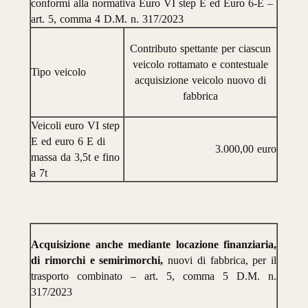
conformi
alla
normativa
Euro
VI
step
E
ed
Euro
6-E
–
art.
5,
comma
4
D.M.
n.
317/2023
Contributo
spettante
per
ciascun
veicolo
rottamato
e
contestuale
Tipo
veicolo
acquisizione
veicolo
nuovo
di
fabbrica
Veicoli
euro
VI
step
E
ed
euro
6
E
di
3.000,00
euro
massa
da
3,5t
e
fino
a
7t
Acquisizione
anche
mediante
locazione
finanziaria,
di
rimorchi
e
semirimorchi,
nuovi
di
fabbrica,
per
il
trasporto
combinato
–
art.
5,
comma
5
D.M.
n.
317/2023