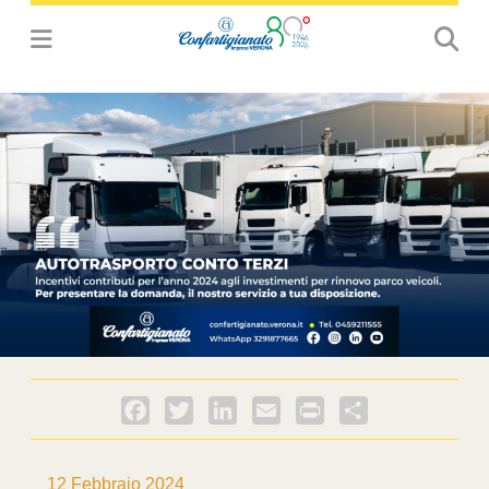
Facebook
Twitter
LinkedIn
Email
PrintFriendly
Condividi
12 Febbraio 2024