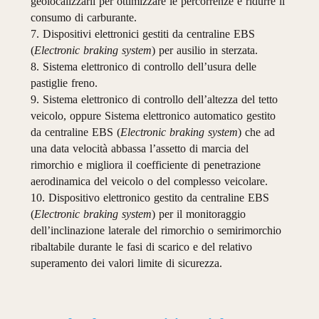
geolocalizzarli
per
ottimizzare
le
percorrenze
e
ridurre
il
consumo
di
carburante.
7.
Dispositivi
elettronici
gestiti
da
centraline
EBS
(
Electronic
braking
system
)
per
ausilio
in
sterzata.
8.
Sistema
elettronico
di
controllo
dell’usura
delle
pastiglie
freno.
9.
Sistema
elettronico
di
controllo
dell’altezza
del
tetto
veicolo,
oppure
Sistema
elettronico
automatico
gestito
da
centraline
EBS
(
Electronic
braking
system
)
che
ad
una
data
velocità
abbassa
l’assetto
di
marcia
del
rimorchio
e
migliora
il
coefficiente
di
penetrazione
aerodinamica
del
veicolo
o
del
complesso
veicolare.
10.
Dispositivo
elettronico
gestito
da
centraline
EBS
(
Electronic
braking
system
)
per
il
monitoraggio
dell’inclinazione
laterale
del
rimor
chio
o
semirimorchio
ribaltabile
durante
le
fasi
di
scarico
e
del
relativo
superamento
dei
valori
limite
di
sicurezza.