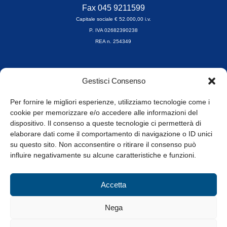
Fax 045 9211599
Capitale sociale € 52.000,00 i.v.
P. IVA 02682390238
REA n. 254349
Orari di apertura
Gestisci Consenso
da Lunedì a Venerdì
8.30-13.00 / 14.00-17.30
Per fornire le migliori esperienze, utilizziamo tecnologie come i
cookie per memorizzare e/o accedere alle informazioni del
Whistleblowing
dispositivo. Il consenso a queste tecnologie ci permetterà di
elaborare dati come il comportamento di navigazione o ID unici
su questo sito. Non acconsentire o ritirare il consenso può
© Tutti i diritti riservati
influire negativamente su alcune caratteristiche e funzioni.
Privacy Policy e Cookie
|
Informativa Cookie
Accetta
Web Design: Baoblà
Nega