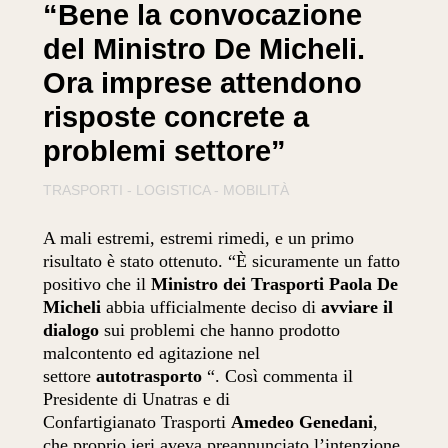
“Bene la convocazione
del Ministro De Micheli.
Ora imprese attendono
risposte concrete a
problemi settore”
TRASPORTI - LOGISTICA - MOBILITÀ
A mali estremi, estremi rimedi, e un primo
risultato è stato ottenuto. “È sicuramente un fatto
positivo che il
Ministro dei Trasporti Paola De
Micheli
abbia ufficialmente deciso di
avviare il
dialogo
sui problemi che hanno prodotto
malcontento ed agitazione nel
settore
autotrasporto
“. Così commenta il
Presidente di Unatras e di
Confartigianato
Trasporti
Amedeo Genedani
,
che proprio ieri aveva preannunciato l’intenzione