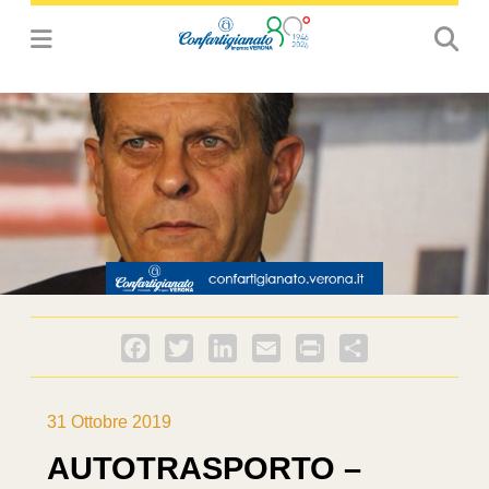
Facebook
Twitter
LinkedIn
Email
PrintFriendly
Condividi
31 Ottobre 2019
AUTOTRASPORTO –