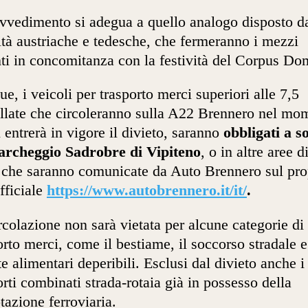
ovvedimento si adegua a quello analogo disposto da
ità austriache e tedesche, che fermeranno i mezzi
ti in concomitanza con la festività del Corpus Do
e, i veicoli per trasporto merci superiori alle 7,5
llate che circoleranno sulla A22 Brennero nel mo
i entrerà in vigore il divieto, saranno
obbligati a s
archeggio Sadrobre di Vipiteno
, o in altre aree d
 che saranno comunicate da Auto Brennero sul pro
ufficiale
https://www.autobrennero.it/it/
.
rcolazione non sarà vietata per alcune categorie di
orto merci, come il bestiame, il soccorso stradale e
te alimentari deperibili. Esclusi dal divieto anche i
orti combinati strada-rotaia già in possesso della
tazione ferroviaria.