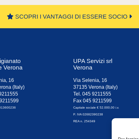
SCOPRI I VANTAGGI DI ESSERE SOCIO
igianato
UPA Servizi srl
e Verona
Verona
nia, 16
Via Selenia, 16
rona (Italy)
37135 Verona (Italy)
 9211555
Tel. 045 9211555
 9211599
Fax 045 9211599
0013600236
Capitale sociale € 52.000,00 i.v.
P. IVA 02682390238
REA n. 254349