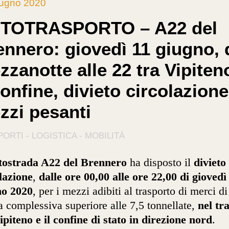
iugno 2020
TOTRASPORTO – A22 del
ennero: giovedì 11 giugno, 
zanotte alle 22 tra Vipiten
confine, divieto circolazione
zzi pesanti
ORTI - LOGISTICA - MOBILITÀ
ostrada A22 del Brennero
ha disposto il
divieto
lazione
,
dalle ore 00,00 alle ore 22,00 di giovedì
no 2020
, per i mezzi adibiti al trasporto di merci di
 complessiva superiore alle 7,5 tonnellate,
nel tra
ipiteno e il confine di stato in direzione nord
.