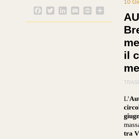
10 G
Facebook
Twitter
LinkedIn
Email
PrintFriendly
Condividi
AU
Br
mez
il 
me
TRASP
L’
Aut
circo
giug
massa
tra V