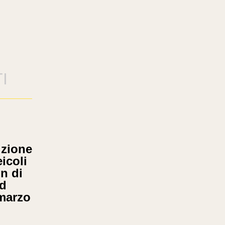
I
izione
icoli
on di
ed
 marzo