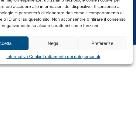
 le migliori esperienze, utilizziamo tecnologie come i cookie per
e e/o accedere alle informazioni del dispositivo. Il consenso a
nologie ci permetterà di elaborare dati come il comportamento di
 o ID unici su questo sito. Non acconsentire o ritirare il consenso
e negativamente su alcune caratteristiche e funzioni.
Web Design: Baoblà
ccetta
Nega
Preferenze
Informativa Cookie
Trattamento dei dati personali