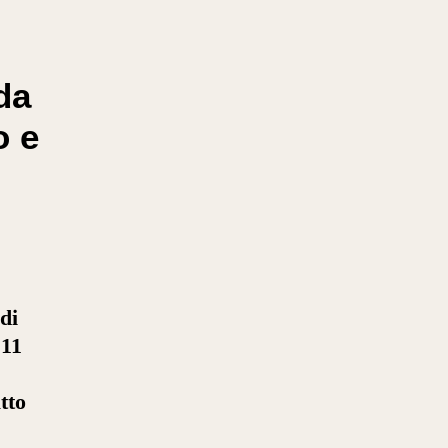
da
o e
 di
 11
tto