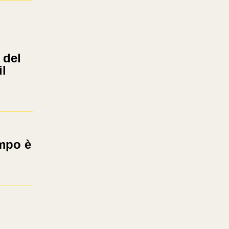
 del
l
mpo è