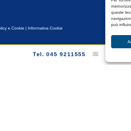
Per fornire
memorizzar
queste tec
navigazione
può influir
licy e Cookie
|
Informativa Cookie
A
Tel. 045 9211555