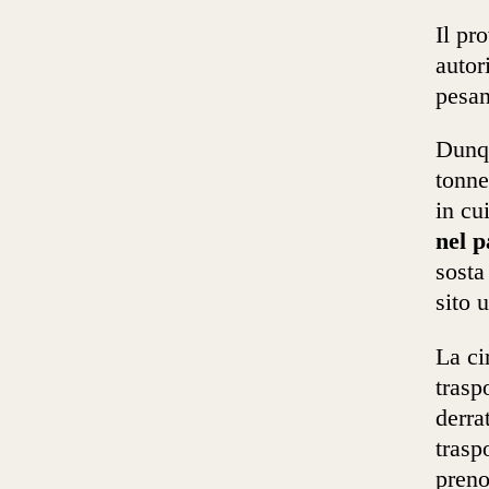
Il pr
autor
pesan
Dunqu
tonne
in cu
nel p
sosta
sito 
La ci
trasp
derra
trasp
preno