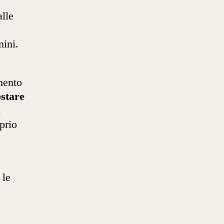
lle
mini.
mento
ostare
i
prio
 le