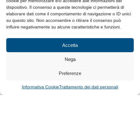
cookie per memorizzare e/o accedere alle informazioni del
Whistleblowing
dispositivo. Il consenso a queste tecnologie ci permetterà di
elaborare dati come il comportamento di navigazione o ID unici
su questo sito. Non acconsentire o ritirare il consenso può
© Tutti i diritti riservati
influire negativamente su alcune caratteristiche e funzioni.
Privacy Policy e Cookie
|
Informativa Cookie
Accetta
Web Design: Baoblà
Nega
Preferenze
Informativa Cookie
Trattamento dei dati personali