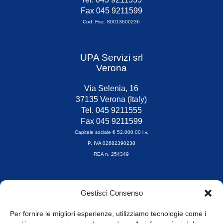
Fax 045 9211599
Cod. Fisc. 80013600236
UPA Servizi srl
Verona
Via Selenia, 16
37135 Verona (Italy)
Tel. 045 9211555
Fax 045 9211599
Capitale sociale € 52.000,00 i.v.
P. IVA 02682390238
REA n. 254349
Orari di apertura
Gestisci Consenso
da Lunedì a Venerdì
8.30-13.00 / 14.00-17.30
Per fornire le migliori esperienze, utilizziamo tecnologie come i