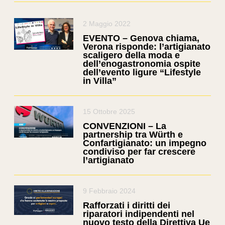
2 Maggio 2022
EVENTO – Genova chiama,
Verona risponde: l’artigianato
scaligero della moda e
dell’enogastronomia ospite
dell’evento ligure “Lifestyle
in Villa”
15 Ottobre 2025
CONVENZIONI – La
partnership tra Würth e
Confartigianato: un impegno
condiviso per far crescere
l’artigianato
9 Febbraio 2024
Rafforzati i diritti dei
riparatori indipendenti nel
nuovo testo della Direttiva Ue