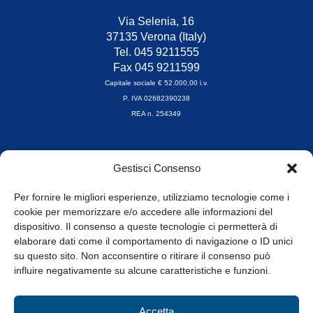
Via Selenia, 16
37135 Verona (Italy)
Tel. 045 9211555
Fax 045 9211599
Capitale sociale € 52.000,00 i.v.
P. IVA 02682390238
REA n. 254349
Orari di apertura
Gestisci Consenso
da Lunedì a Venerdì
8.30-13.00 / 14.00-17.30
Per fornire le migliori esperienze, utilizziamo tecnologie come i
cookie per memorizzare e/o accedere alle informazioni del
Whistleblowing
dispositivo. Il consenso a queste tecnologie ci permetterà di
elaborare dati come il comportamento di navigazione o ID unici
su questo sito. Non acconsentire o ritirare il consenso può
© Tutti i diritti riservati
influire negativamente su alcune caratteristiche e funzioni.
Privacy Policy e Cookie
|
Informativa Cookie
Accetta