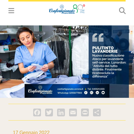
Facebook
Twitter
LinkedIn
Email
PrintFriendly
Condividi
17 Gennaio 2022