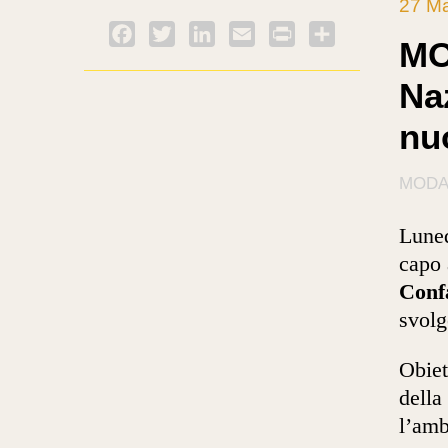
27 M
Facebook
Twitter
LinkedIn
Email
PrintFriendly
Condividi
MO
Na
nuo
MOD
Luned
capo 
Conf
svolg
Obiet
della
l’amb