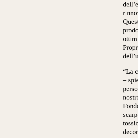
dell’
rinno
Quest
prodo
ottim
Propr
dell’
“La c
– spi
perso
nostr
Fonda
scarp
tossi
decom