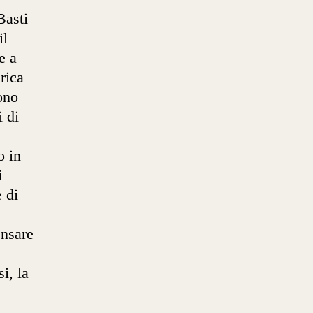
Basti
il
e a
rica
ono
 di
o in
i
e di
ensare
i, la