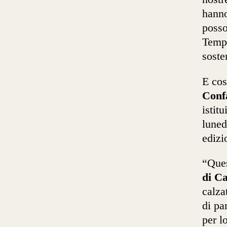
hanno
posso
Tempi
soste
E così
Conf
istitu
luned
edizi
“Ques
di Ca
calza
di pa
per l