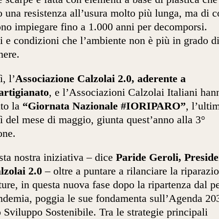
 una resistenza all’usura molto più lunga, ma di c
no impiegare fino a 1.000 anni per decomporsi.
 e condizioni che l’ambiente non è più in grado d
nere.
, l’
Associazione Calzolai 2.0, aderente a
artigianato
, e l’Associazioni Calzolai Italiani han
ito la
“Giornata Nazionale #IORIPARO”
, l’ulti
ì del mese di maggio, giunta quest’anno alla 3°
one.
ta nostra iniziativa – dice
Paride Geroli, Preside
lzolai 2.0
– oltre a puntare a rilanciare la riparazi
ture, in questa nuova fase dopo la ripartenza dal p
ndemia, poggia le sue fondamenta sull’Agenda 20
o Sviluppo Sostenibile. Tra le strategie principali