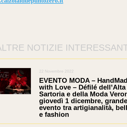
calzolaiduepuntozero.it
ALTRE NOTIZIE INTERESSANT
22 Novembre 2022
EVENTO MODA – HandMa
with Love – Défilé dell’Alta
Sartoria e della Moda Vero
giovedì 1 dicembre, grand
evento tra artigianalità, bel
e fashion