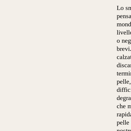
Lo sm
pensa
mondo
livel
o neg
brevi
calza
disca
termi
pelle
diffic
degra
che m
rapid
pelle
nostr