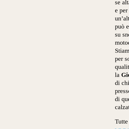
se al
e per
un’al
può e
su sn
motoc
Stiam
per s
quali
la
Gi
di ch
press
di qu
calza
Tutte