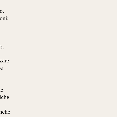
o.
oni:
O.
zare
le
le
iche
anche