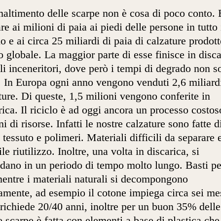
altimento delle scarpe non è cosa di poco conto. 
re ai milioni di paia ai piedi delle persone in tutto 
 e ai circa 25 miliardi di paia di calzature prodott
lo globale. La maggior parte di esse finisce in disca
li inceneritori, dove però i tempi di degrado non s
. In Europa ogni anno vengono venduti 2,6 miliardi
ture. Di queste, 1,5 milioni vengono conferite in
rica. Il riciclo è ad oggi ancora un processo costos
ni di risorse. Infatti le nostre calzature sono fatte d
, tessuto e polimeri. Materiali difficili da separare 
ile riutilizzo. Inoltre, una volta in discarica, si
dano in un periodo di tempo molto lungo. Basti p
entre i materiali naturali si decompongono
amente, ad esempio il cotone impiega circa sei mes
 richiede 20/40 anni, inoltre per un buon 35% delle
e scarpe è fatta con elementi a base di plastica che