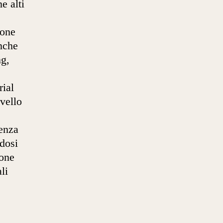
e alti
ione
anche
ng,
ial
ivello
enza
ndosi
ione
li