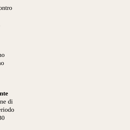
ontro
i
no
mo
nte
one di
eriodo
30