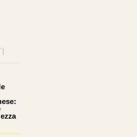
I
de
nese:
e
lezza