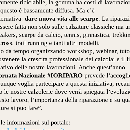
tamente riciclabile, la gomma ha costi di lavorazion
 questo è bassamente diffusa. Ma c’è
ternativa:
dare nuova vita alle scarpe
. La riparaz
ssere fatta non solo sulle calzature classiche ma 
eakers, scarpe da calcio, tennis, ginnastica, trekki
ross, trail running e tanti altri modelli.
o da tempo organizzando workshop, webinar, tutor
ostenere la crescita professionale dei calzolai e il l
tativo delle nostre lavorazioni. Anche quest’anno
ornata Nazionale #IORIPARO
prevede l’accogli
iunque voglia partecipare a questa iniziativa, reca
o le nostre calzolerie dove verrà spiegata l’evoluz
esto lavoro, l’importanza della riparazione e su qua
ture si può fare”.
 le informazioni sul portale: