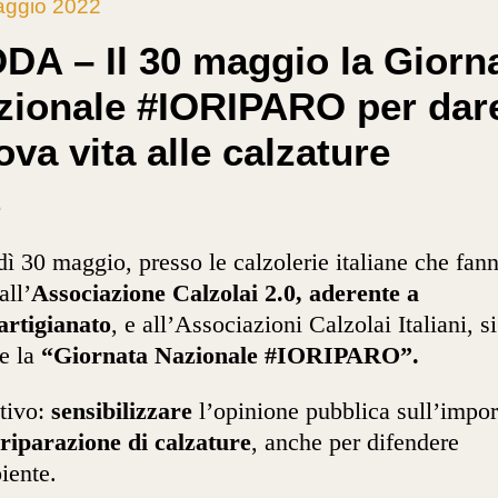
aggio 2022
DA – Il 30 maggio la Giorn
zionale #IORIPARO per dar
va vita alle calzature
A
ì 30 maggio, presso le calzolerie italiane che fan
all’
Associazione Calzolai 2.0, aderente a
artigianato
, e all’Associazioni Calzolai Italiani, si
e la
“Giornata Nazionale #IORIPARO”
.
tivo:
sensibilizzare
l’opinione pubblica sull’impo
riparazione di calzature
, anche per difendere
iente.