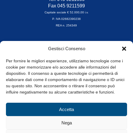
Fax 045 9211599
Capitale sociale € 52.000,00 i.v.
P. IVA 02682390238
REA n. 254349
Orari di apertura
Gestisci Consenso
da Lunedì a Venerdì
8.30-13.00 / 14.00-17.30
Per fornire le migliori esperienze, utilizziamo tecnologie come i
cookie per memorizzare e/o accedere alle informazioni del
Whistleblowing
dispositivo. Il consenso a queste tecnologie ci permetterà di
elaborare dati come il comportamento di navigazione o ID unici
su questo sito. Non acconsentire o ritirare il consenso può
© Tutti i diritti riservati
influire negativamente su alcune caratteristiche e funzioni.
Privacy Policy e Cookie
|
Informativa Cookie
Accetta
Web Design: Baoblà
Nega