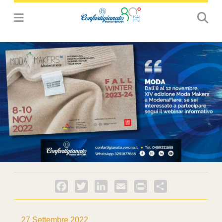
Facebook
Twitter
LinkedIn
Email
PrintFriendly
Condividi
27 Settembre 2022