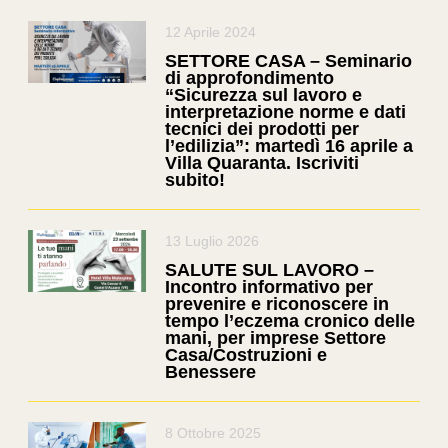
12 Aprile 2024
SETTORE CASA – Seminario
di approfondimento
“Sicurezza sul lavoro e
interpretazione norme e dati
tecnici dei prodotti per
l’edilizia”: martedì 16 aprile a
Villa Quaranta. Iscriviti
subito!
13 Luglio 2026
SALUTE SUL LAVORO –
Incontro informativo per
prevenire e riconoscere in
tempo l’eczema cronico delle
mani, per imprese Settore
Casa/Costruzioni e
Benessere
8 Ottobre 2025