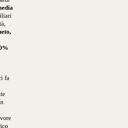
media
liari
tà,
neto,
 10%
i fa
nte
un
avore
rico