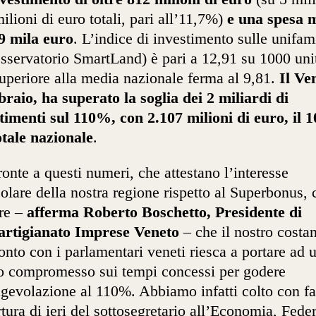
ilioni di euro totali, pari all’11,7%)
e una spesa 
9 mila euro
. L’indice di investimento sulle unifami
sservatorio SmartLand) è pari a 12,91 su 1000 uni
uperiore alla media nazionale ferma al 9,81.
Il Ve
braio, ha superato la soglia dei 2 miliardi di
timenti sul 110%, con 2.107 milioni di euro, il
otale nazionale
.
ronte a questi numeri, che attestano l’interesse
colare della nostra regione rispetto al Superbonus, c
re –
afferma Roberto Boschetto, Presidente di
artigianato Imprese Veneto
– che il nostro costa
onto con i parlamentari veneti riesca a portare ad 
 compromesso sui tempi concessi per godere
agevolazione al 110%. Abbiamo infatti colto con f
rtura di ieri del sottosegretario all’Economia, Fede