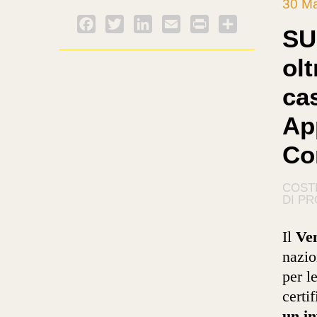
30 M
Facebook
Twitter
LinkedIn
Email
PrintFriendly
Condividi
SU
olt
cas
Ap
Co
COST
DI P
Il
Ve
nazio
per l
certi
un in