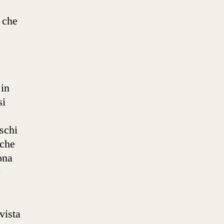
 che
 in
si
ischi
 che
ona
o
vista