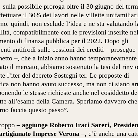
, sulla possibile proroga oltre il 30 giugno del ter
fettuare il 30% dei lavori nelle villette unifamiliari
no, quindi, non esclude l’idea e ne sta valutando l
bilità, compatibilmente con le previsioni inserite ne
ento di finanza pubblica per il 2022. Dopo gli
venti antifrodi sulle cessioni dei crediti – prosegue
etto –, che a inizio anno hanno temporaneamente
ato il mercato, abbiamo sostenuto la tesi del rinvi
te l’iter del decreto Sostegni ter. Le proposte di
ica non hanno avuto successo, ma non ci siano arr
ponendo le stesse richieste anche nel cosiddetto de
tte all’esame della Camera. Speriamo davvero che 
no faccia questo passo”.
troppo –
aggiunge Roberto Iraci Sareri, Presiden
artigianato Imprese Verona
–, c’è anche una catt