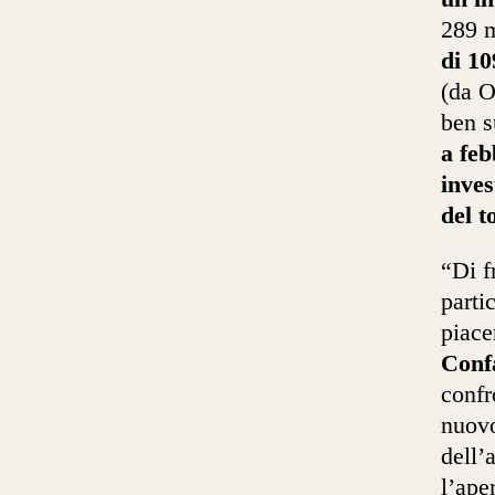
289 m
di 10
(da O
ben s
a feb
inves
del t
“Di f
parti
piace
Conf
confr
nuovo
dell’
l’ape