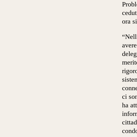
Probl
cedut
ora s
“Nell
avere
deleg
merit
rigor
siste
conne
ci so
ha at
infor
citta
condo