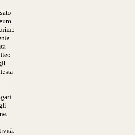
ssato
euro,
 prime
ente
uta
tteo
gli
testa
a
agari
gli
ne,
ività.