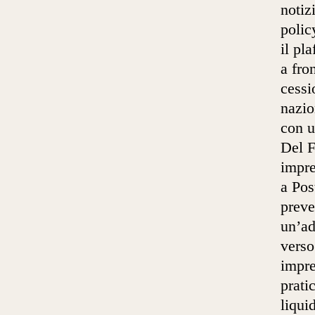
notiz
polic
il pl
a fro
cessi
nazio
con u
Del F
impre
a Pos
preve
un’ad
verso
impre
prati
liqui