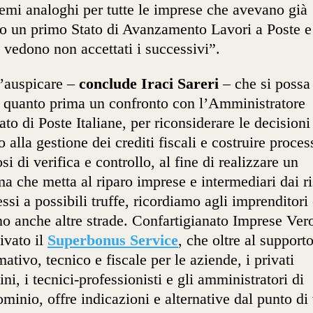
emi analoghi per tutte le imprese che avevano già
o un primo Stato di Avanzamento Lavori a Poste e
i vedono non accettati i successivi”.
’auspicare –
conclude Iraci Sareri
– che si possa
 quanto prima un confronto con l’Amministratore
ato di Poste Italiane, per riconsiderare le decisioni
o alla gestione dei crediti fiscali e costruire proces
osi di verifica e controllo, al fine di realizzare un
ma che metta al riparo imprese e intermediari dai r
ssi a possibili truffe, ricordiamo agli imprenditori
no anche altre strade. Confartigianato Imprese Ver
tivato il
Superbonus Service
, che oltre al support
mativo, tecnico e fiscale per le aziende, i privati
dini, i tecnici-professionisti e gli amministratori di
minio, offre indicazioni e alternative dal punto di 