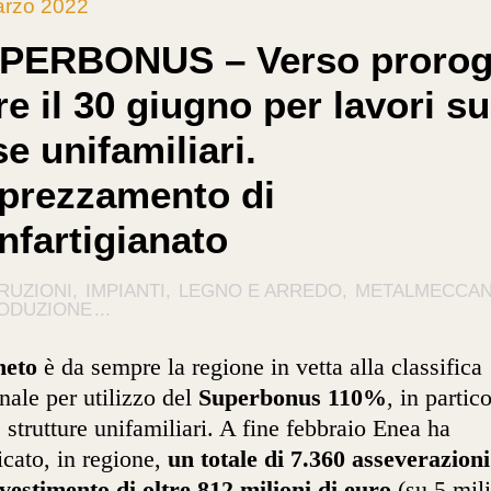
arzo 2022
PERBONUS – Verso proro
re il 30 giugno per lavori su
e unifamiliari.
prezzamento di
nfartigianato
RUZIONI
IMPIANTI
LEGNO E ARREDO
METALMECCAN
RODUZIONE
...
neto
è da sempre la regione in vetta alla classifica
nale per utilizzo del
Superbonus 110%
, in partic
e strutture unifamiliari. A fine febbraio Enea ha
ficato, in regione,
un totale di 7.360 asseverazion
vestimento di oltre 812 milioni di euro
(su 5 mili