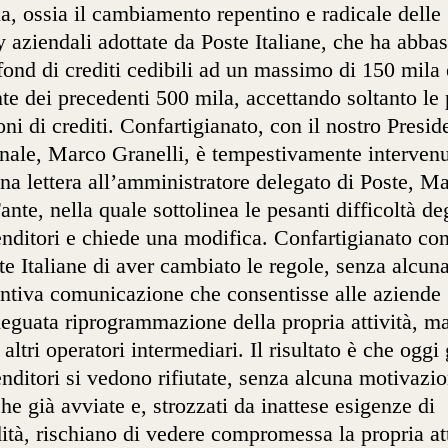
ia, ossia il cambiamento repentino e radicale delle
y aziendali adottate da Poste Italiane, che ha abba
afond di crediti cedibili ad un massimo di 150 mila 
nte dei precedenti 500 mila, accettando soltanto le
oni di crediti. Confartigianato, con il nostro Presid
nale, Marco Granelli, è tempestivamente interven
na lettera all’amministratore delegato di Poste, Ma
ante, nella quale sottolinea le pesanti difficoltà de
nditori e chiede una modifica. Confartigianato con
te Italiane di aver cambiato le regole, senza alcun
ntiva comunicazione che consentisse alle aziende
eguata riprogrammazione della propria attività, m
 altri operatori intermediari. Il risultato è che oggi 
nditori si vedono rifiutate, senza alcuna motivazio
che già avviate e, strozzati da inattese esigenze di
dità, rischiano di vedere compromessa la propria att