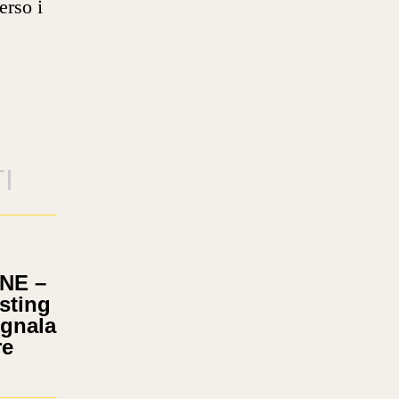
erso i
I
NE –
sting
egnala
re