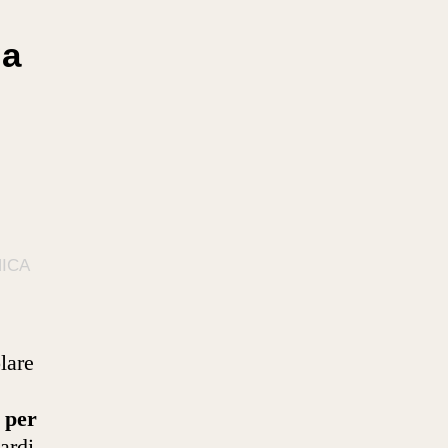
ga
ICA
olare
i per
ardi