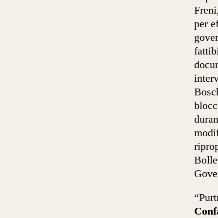
Freni
per ef
gover
fatti
docum
inter
Bosch
blocc
duran
modif
ripro
Bolle
Gover
“Pur
Conf