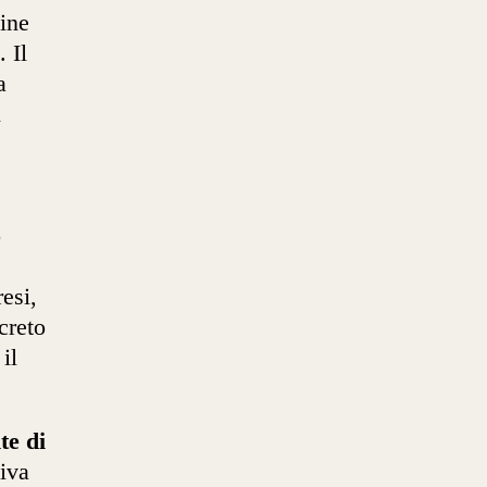
mine
. Il
a
l
o
esi,
creto
il
te di
iva