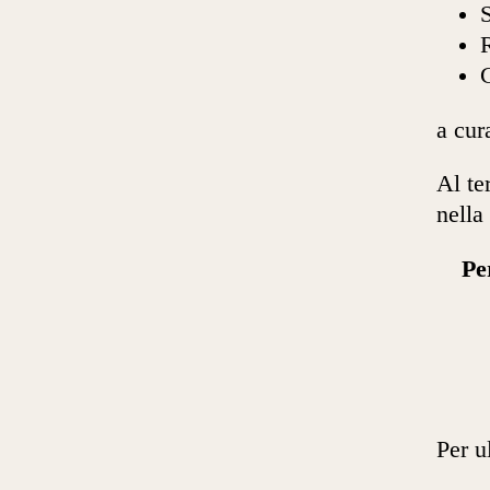
R
C
a cur
Al te
nella
Pe
Per u