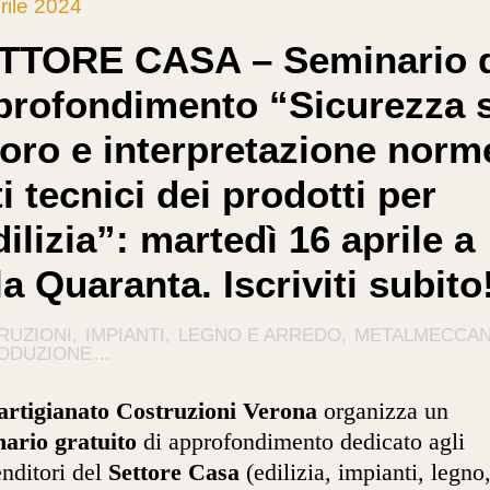
rile 2024
TTORE CASA – Seminario 
profondimento “Sicurezza 
voro e interpretazione norm
i tecnici dei prodotti per
dilizia”: martedì 16 aprile a
la Quaranta. Iscriviti subito
RUZIONI
IMPIANTI
LEGNO E ARREDO
METALMECCAN
RODUZIONE
...
artigianato Costruzioni Verona
organizza un
ario gratuito
di approfondimento dedicato agli
nditori del
Settore Casa
(edilizia, impianti, legno