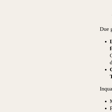
Due g
O
d
T
Inqu
P