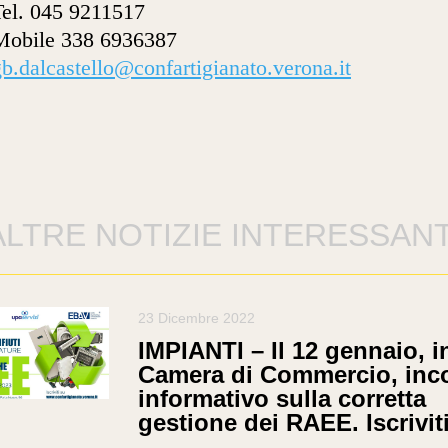
Tel. 045 9211517
Mobile 338 6936387
b.dalcastello@confartigianato.verona.it
ALTRE NOTIZIE INTERESSANT
23 Dicembre 2022
IMPIANTI – Il 12 gennaio, i
Camera di Commercio, inc
informativo sulla corretta
gestione dei RAEE. Iscrivit