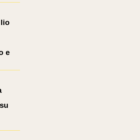
lio
l
o e
a
 su