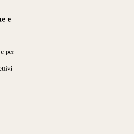
me e
 e per
ttivi