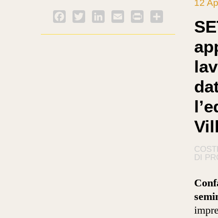
12 Ap
Facebook
Twitter
LinkedIn
Email
PrintFriendly
Condividi
SE
ap
la
dat
l’e
Vil
COST
DI P
Conf
semin
impre