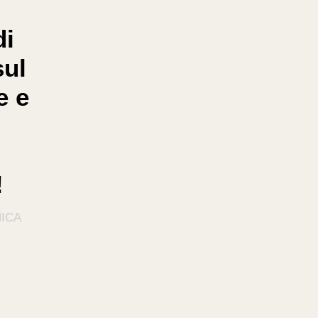
di
sul
e e
!
ICA
,