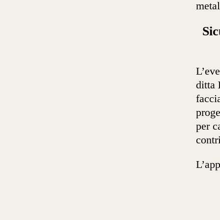
metal
Sic
L’eve
ditta
facci
proge
per c
contr
L’app