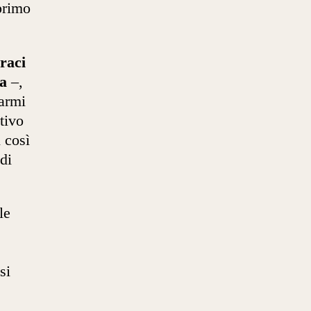
primo
raci
na
–,
larmi
tivo
 così
di
le
si