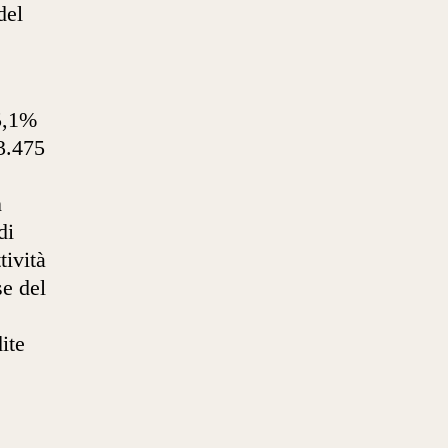
del
45,1%
23.475
n
di
tività
se del
ite