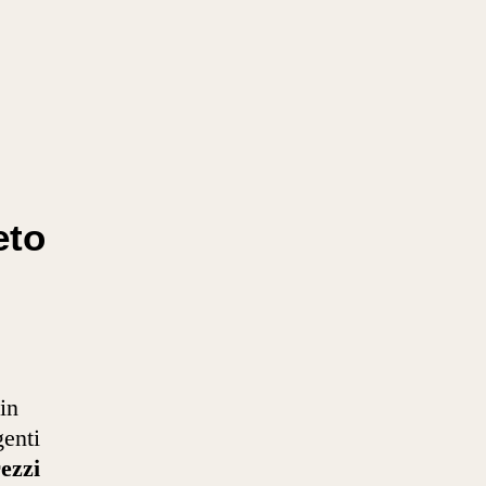
eto
in
genti
ezzi