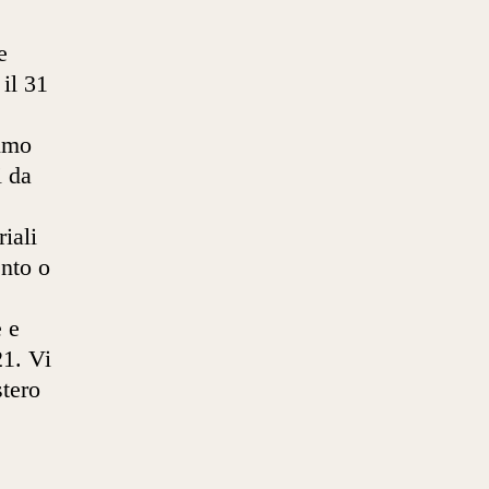
e
e
 il 31
rimo
i da
iali
ento o
e e
21. Vi
stero