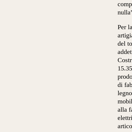
compe
nulla
Per l
artig
del t
addet
Costr
15.35
prodo
di fa
legno
mobil
alla 
elett
artic