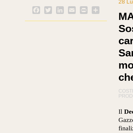
28 Lu
Facebook
Twitter
LinkedIn
Email
PrintFriendly
Condividi
MA
Sos
car
Sar
mo
che
COST
PROD
Il
Dec
Gazze
final