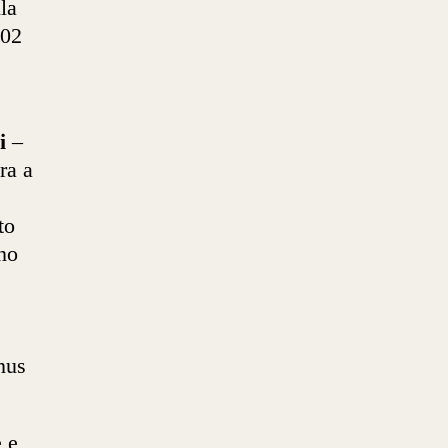
la
102
i
–
ra a
to
ino
nus
 e