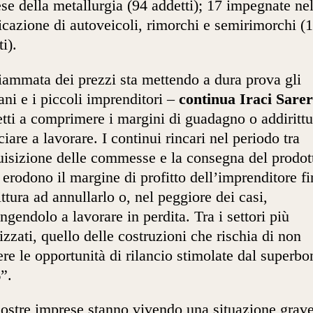
se della metallurgia (94 addetti); 17 impegnate nel
icazione di autoveicoli, rimorchi e semirimorchi (
i).
iammata dei prezzi sta mettendo a dura prova gli
iani e i piccoli imprenditori –
continua Iraci Sarer
etti a comprimere i margini di guadagno o addirittu
ciare a lavorare. I continui rincari nel periodo tra
uisizione delle commesse e la consegna del prodot
o erodono il margine di profitto dell’imprenditore f
ittura ad annullarlo o, nel peggiore dei casi,
ingendolo a lavorare in perdita. Tra i settori più
izzati, quello delle costruzioni che rischia di non
ere le opportunità di rilancio stimolate dal superbo
”.
ostre imprese stanno vivendo una situazione grave