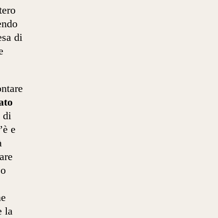
tero
tendo
esa di
e
ontare
ato
 di
’è e
à
are
so
ne
 la