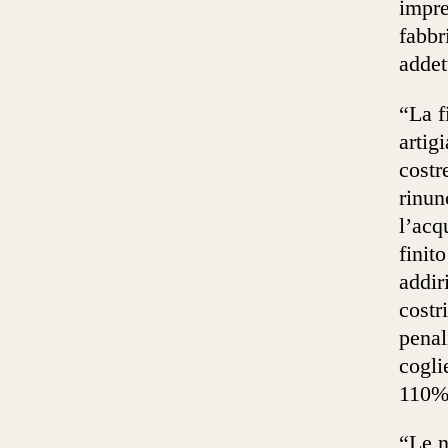
impre
fabbr
addett
“La f
artig
costr
rinun
l’acq
finit
addir
costr
penal
cogli
110%
“Le n