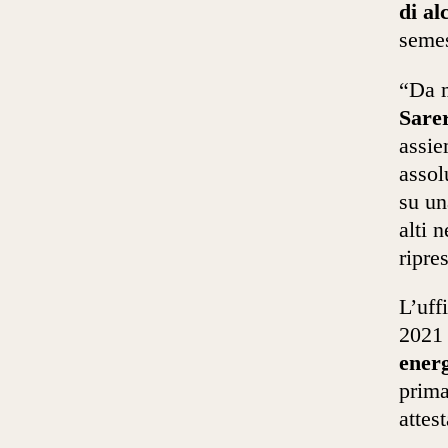
di al
semes
“Da m
Sarer
assie
assol
su un
alti 
ripre
L’uff
2021
energ
prima
attes