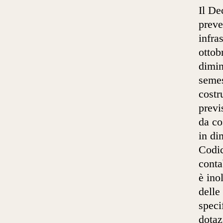
Il De
preve
infra
ottob
dimin
semes
costr
previ
da co
in di
Codic
conta
è ino
delle
speci
dotaz