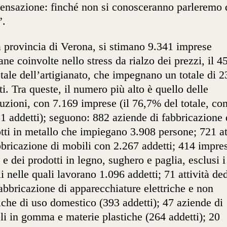
nsazione: finché non si conosceranno parleremo 
”.
a provincia di Verona, si stimano 9.341 imprese
iane coinvolte nello stress da rialzo dei prezzi, il 
otale dell’artigianato, che impegnano un totale di 
ti. Tra queste, il numero più alto è quello delle
uzioni, con 7.169 imprese (il 76,7% del totale, co
1 addetti); seguono: 882 aziende di fabbricazione 
tti in metallo che impiegano 3.908 persone; 721 at
bbricazione di mobili con 2.267 addetti; 414 impre
 e dei prodotti in legno, sughero e paglia, esclusi i
i nelle quali lavorano 1.096 addetti; 71 attività ded
fabbricazione di apparecchiature elettriche e non
riche di uso domestico (393 addetti); 47 aziende di
oli in gomma e materie plastiche (264 addetti); 20