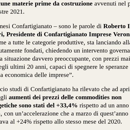
cune materie prime
da costruzione
avvenuti nel 
tre 2021.
esi Confartigianato –­ sono le parole di
Roberto I
i, Presidente di Confartigianato Imprese Vero
me a tutte le categorie produttive, sta lanciando al
utamente fondati, chiedendo un intervento governa
a situazione davvero preoccupante, con prezzi mai
negli ultimi 20 anni, capaci di spegnere le speranze 
sa economica delle imprese”.
icio studi di Confartigianato ha rilevato che ad apri
 gli
aumenti dei prezzi delle commodities non
etiche sono stati del +33,4%
rispetto ad un anno
, con un’accelerazione che a marzo di quest’anno 
tava al +24% rispetto allo stesso mese del 2020.