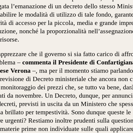
gata l’emanazione di un decreto dello stesso Minis
tabilire le modalità di utilizzo di tale fondo, garan
rità di accesso per la piccola, media e grande impr
uzione, nonché la proporzionalità nell’assegnazion
risorse.
pprezzare che il governo si sia fatto carico di affr
oblema –
commenta il Presidente di Confartigian
ese Verona
–, ma per il momento stiamo parlando
revisione di Decreto ministeriale che ancora non c
 monitoraggio dei prezzi che, se tutto va bene, dar
tati da novembre. Un Decreto, dunque, per annunci
 decreti, previsti in uscita da un Ministero che spes
a brillato per tempestività. Sono dunque queste le
e urgenti? Restiamo inoltre prudenti sulla questio
 materie prime non individuate sulle quali applicare