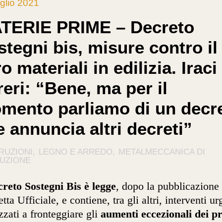
glio 2021
TERIE PRIME – Decreto
tegni bis, misure contro il
o materiali in edilizia. Iraci
eri: “Bene, ma per il
mento parliamo di un decr
 annuncia altri decreti”
RUZIONI
LEGNO E ARREDO
METALMECCANICA DI
UZIONE
reto Sostegni Bis è legge
, dopo la pubblicazione 
tta Ufficiale, e contiene, tra gli altri, interventi ur
izzati a fronteggiare gli
aumenti eccezionali dei pr