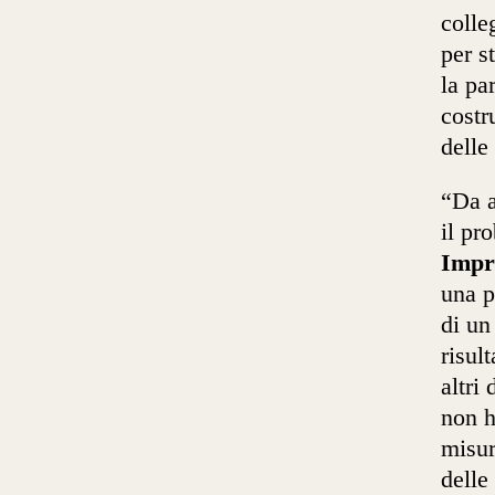
colle
per s
la pa
costr
delle 
“Da a
il pr
Impr
una p
di un
risul
altri
non h
misur
delle