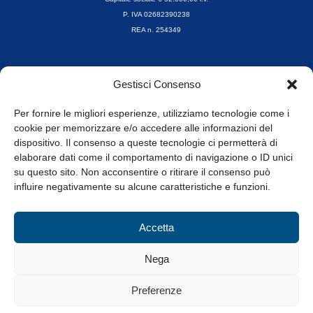
P. IVA 02682390238
REA n. 254349
Orari di apertura
Gestisci Consenso
da Lunedì a Venerdì
8.30-13.00 / 14.00-17.30
Per fornire le migliori esperienze, utilizziamo tecnologie come i
cookie per memorizzare e/o accedere alle informazioni del
Whistleblowing
dispositivo. Il consenso a queste tecnologie ci permetterà di
elaborare dati come il comportamento di navigazione o ID unici
su questo sito. Non acconsentire o ritirare il consenso può
© Tutti i diritti riservati
influire negativamente su alcune caratteristiche e funzioni.
Privacy Policy e Cookie
|
Informativa Cookie
Accetta
Web Design: Baoblà
Nega
Preferenze