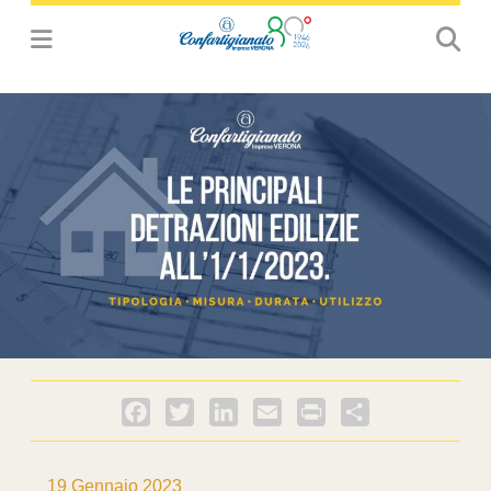
Facebook
Twitter
LinkedIn
Email
PrintFriendly
Condividi
19 Gennaio 2023