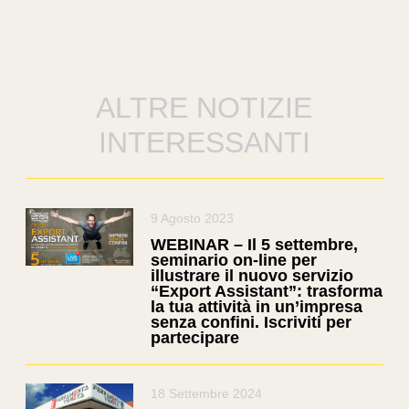
ALTRE NOTIZIE
INTERESSANTI
9 Agosto 2023
WEBINAR – Il 5 settembre,
seminario on-line per
illustrare il nuovo servizio
“Export Assistant”: trasforma
la tua attività in un’impresa
senza confini. Iscriviti per
partecipare
18 Settembre 2024