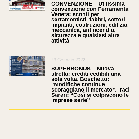
CONVENZIONE – Utilissima
convenzione con Ferramenta
Veneta: sconti per
serramentisti, fabbri, settori
impianti, costruzioni, edilizia,
meccanica, antincendio,
sicurezza e qualsiasi altra
attività
23 Gennaio 2022
SUPERBONUS – Nuova
stretta: crediti cedibili una
sola volta. Boschetto:
“Modifiche continue
scoraggiano il mercato”. Iraci
Sareri: “Così si colpiscono le
imprese serie”