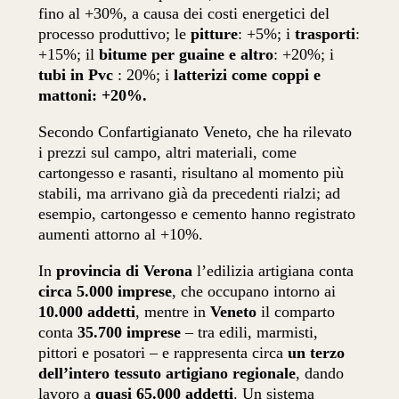
fino al +30%, a causa dei costi energetici del
processo produttivo; le
pitture
: +5%; i
trasporti
:
+15%; il
bitume per guaine e altro
: +20%; i
tubi in Pvc
: 20%; i
latterizi come coppi e
mattoni: +20%.
Secondo Confartigianato Veneto, che ha rilevato
i prezzi sul campo, altri materiali, come
cartongesso e rasanti, risultano al momento più
stabili, ma arrivano già da precedenti rialzi; ad
esempio, cartongesso e cemento hanno registrato
aumenti attorno al +10%.
In
provincia di Verona
l’edilizia artigiana conta
circa 5.000 imprese
, che occupano intorno ai
10.000 addetti
, mentre in
Veneto
il comparto
conta
35.700 imprese
– tra edili, marmisti,
pittori e posatori – e rappresenta circa
un terzo
dell’intero tessuto artigiano regionale
, dando
lavoro a
quasi 65.000 addetti
. Un sistema