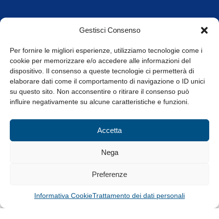
Orari di apertura
Gestisci Consenso
da Lunedì a Venerdì
8.30-13.00 / 14.00-17.30
Per fornire le migliori esperienze, utilizziamo tecnologie come i
cookie per memorizzare e/o accedere alle informazioni del
Whistleblowing
dispositivo. Il consenso a queste tecnologie ci permetterà di
elaborare dati come il comportamento di navigazione o ID unici
su questo sito. Non acconsentire o ritirare il consenso può
© Tutti i diritti riservati
influire negativamente su alcune caratteristiche e funzioni.
Privacy Policy e Cookie
|
Informativa Cookie
Accetta
Web Design: Baoblà
Nega
Preferenze
Informativa Cookie
Trattamento dei dati personali