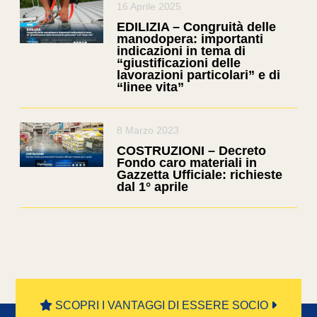
16 Aprile 2025
EDILIZIA – Congruità delle
manodopera: importanti
indicazioni in tema di
“giustificazioni delle
lavorazioni particolari” e di
“linee vita”
8 Marzo 2023
COSTRUZIONI – Decreto
Fondo caro materiali in
Gazzetta Ufficiale: richieste
dal 1° aprile
SCOPRI I VANTAGGI DI ESSERE SOCIO