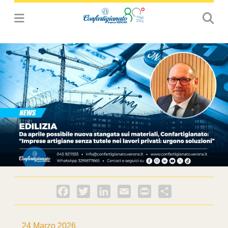
Facebook
Twitter
LinkedIn
Email
PrintFriendly
Condividi
24 Marzo 2026