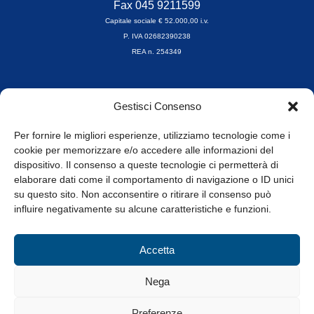
Fax 045 9211599
Capitale sociale € 52.000,00 i.v.
P. IVA 02682390238
REA n. 254349
Orari di apertura
Gestisci Consenso
da Lunedì a Venerdì
8.30-13.00 / 14.00-17.30
Per fornire le migliori esperienze, utilizziamo tecnologie come i
cookie per memorizzare e/o accedere alle informazioni del
Whistleblowing
dispositivo. Il consenso a queste tecnologie ci permetterà di
elaborare dati come il comportamento di navigazione o ID unici
su questo sito. Non acconsentire o ritirare il consenso può
© Tutti i diritti riservati
influire negativamente su alcune caratteristiche e funzioni.
Privacy Policy e Cookie
|
Informativa Cookie
Accetta
Web Design: Baoblà
Nega
Preferenze