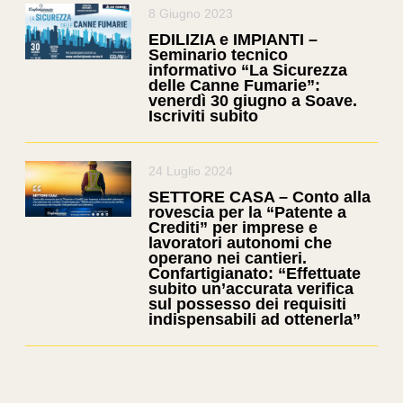
8 Giugno 2023
EDILIZIA e IMPIANTI –
Seminario tecnico
informativo “La Sicurezza
delle Canne Fumarie”:
venerdì 30 giugno a Soave.
Iscriviti subito
24 Luglio 2024
SETTORE CASA – Conto alla
rovescia per la “Patente a
Crediti” per imprese e
lavoratori autonomi che
operano nei cantieri.
Confartigianato: “Effettuate
subito un’accurata verifica
sul possesso dei requisiti
indispensabili ad ottenerla”