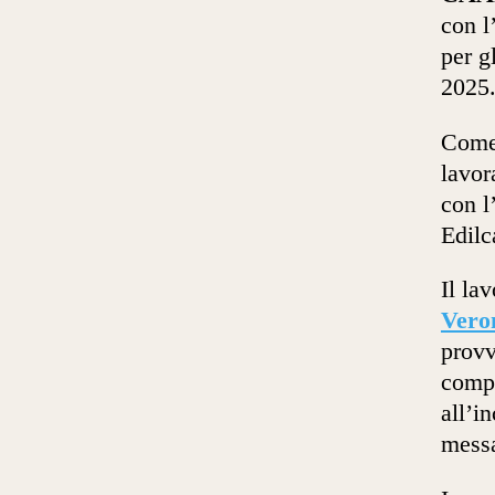
con l
per g
2025
Come 
lavor
con l
Edilc
Il la
Vero
provv
compi
all’i
messa