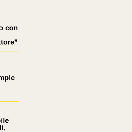
ro con
ttore”
ompie
ile
i,