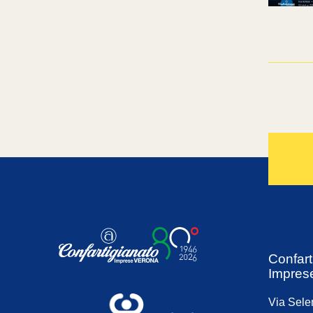
Confart
Impres
Via Sele