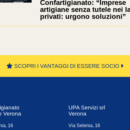
Confartigianato: “Imprese
artigiane senza tutele nei l
privati: urgono soluzioni”
SCOPRI I VANTAGGI DI ESSERE SOCIO
igianato
UPA Servizi srl
e Verona
Verona
nia, 16
Via Selenia, 16