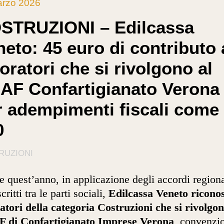
arzo 2026
STRUZIONI – Edilcassa
eto: 45 euro di contributo 
oratori che si rivolgono al
AF Confartigianato Verona
r adempimenti fiscali come 
0
RUZIONI
 quest’anno, in applicazione degli accordi regiona
critti tra le parti sociali,
Edilcassa Veneto
riconos
atori della categoria Costruzioni che si rivolgon
 di Confartigianato Imprese Verona
, convenzi