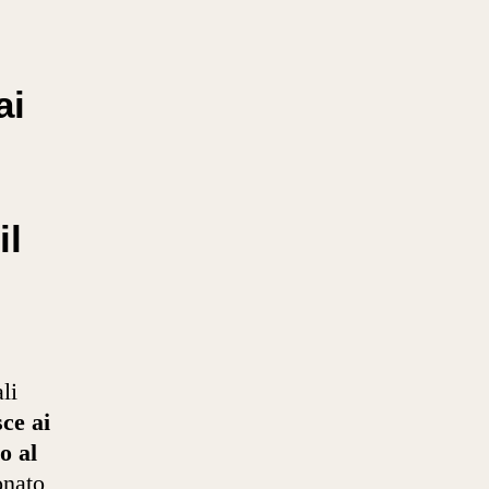
ai
il
li
ce ai
o al
onato