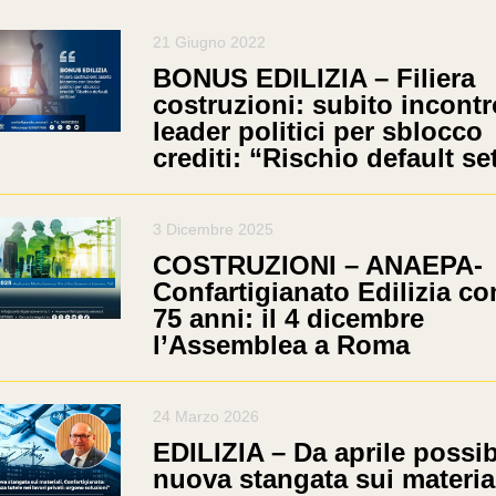
21 Giugno 2022
BONUS EDILIZIA – Filiera
costruzioni: subito incont
leader politici per sblocco
crediti: “Rischio default se
3 Dicembre 2025
COSTRUZIONI – ANAEPA-
Confartigianato Edilizia c
75 anni: il 4 dicembre
l’Assemblea a Roma
24 Marzo 2026
EDILIZIA – Da aprile possib
nuova stangata sui material