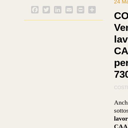
24 M
Facebook
Twitter
LinkedIn
Email
PrintFriendly
Condividi
CO
Ven
lav
CA
pe
73
COST
Anche
sottos
lavor
CAAF