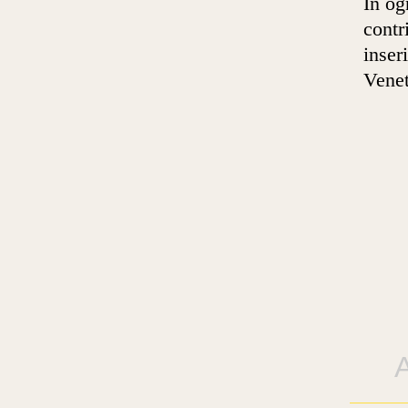
In og
contr
inser
Venet