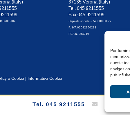
rona (Italy)
37135 Verona (Italy)
 9211555
Tel. 045 9211555
 9211599
Fax 045 9211599
0013600236
Capitale sociale € 52.000,00 i.v.
P. IVA 02682390238
REA n. 254349
Per fornire
memorizzar
queste tec
navigazione
può influir
licy e Cookie
|
Informativa Cookie
A
Tel. 045 9211555