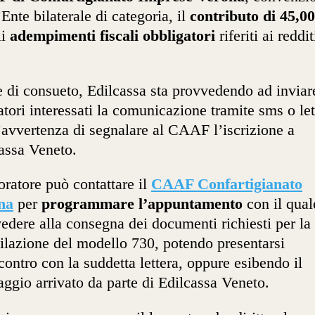
’Ente bilaterale di categoria, il
contributo di 45,0
li
adempimenti fiscali obbligatori
riferiti ai reddit
.
di consueto, Edilcassa sta provvedendo ad inviar
atori interessati la comunicazione tramite sms o let
’avvertenza di segnalare al CAAF l’iscrizione a
assa Veneto.
voratore può contattare il
CAAF Confartigianato
na
per
programmare l’appuntamento
con il qual
edere alla consegna dei documenti richiesti per la
lazione del modello 730, potendo presentarsi
ncontro con la suddetta lettera, oppure esibendo il
ggio arrivato da parte di Edilcassa Veneto.