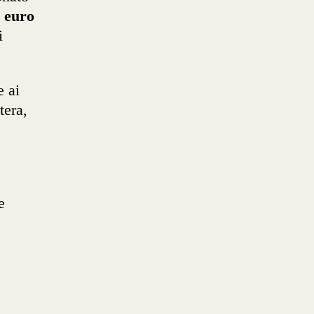
0 euro
i
e ai
tera,
e