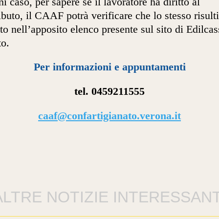
ni caso, per sapere se il lavoratore ha diritto al
ibuto, il CAAF potrà verificare che lo stesso risulti
ito nell’apposito elenco presente sul sito di Edilcas
o.
Per informazioni e appuntamenti
tel. 0459211555
caaf@confartigianato.verona.
it
ALTRE NOTIZIE INTERESSANT