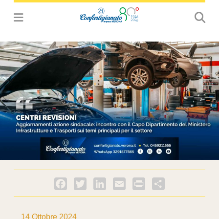
Facebook
Twitter
LinkedIn
Email
PrintFriendly
Condividi
14 Ottobre 2024