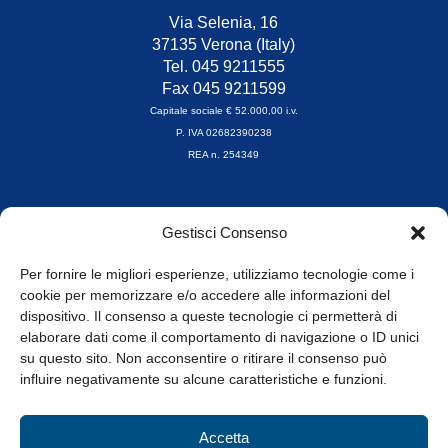
Via Selenia, 16
37135 Verona (Italy)
Tel. 045 9211555
Fax 045 9211599
Capitale sociale € 52.000,00 i.v.
P. IVA 02682390238
REA n. 254349
Orari di apertura
Gestisci Consenso
da Lunedì a Venerdì
8.30-13.00 / 14.00-17.30
Per fornire le migliori esperienze, utilizziamo tecnologie come i
cookie per memorizzare e/o accedere alle informazioni del
Whistleblowing
dispositivo. Il consenso a queste tecnologie ci permetterà di
elaborare dati come il comportamento di navigazione o ID unici
su questo sito. Non acconsentire o ritirare il consenso può
© Tutti i diritti riservati
influire negativamente su alcune caratteristiche e funzioni.
Privacy Policy e Cookie
|
Informativa Cookie
Accetta