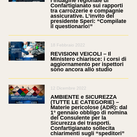
l’indagine regionale di
Confartigianato sui rapporti
tra carrozzerie e compagnie
assicurative. L’invito del
presidente Speri: “Compilate
il questionario!”
18 Febbraio 2022
REVISIONI VEICOLI – Il
Ministero chiarisce: i corsi di
aggiornamento per ispettori
sono ancora allo studio
12 Dicembre 2022
AMBIENTE e SICUREZZA
(TUTTE LE CATEGORIE) –
Materie pericolose (ADR): dal
1° gennaio obbligo di nomina
del Consulente per la
Sicurezza dei trasporti.
Confartigianato sollecita
chiarimenti sugli “speditori”