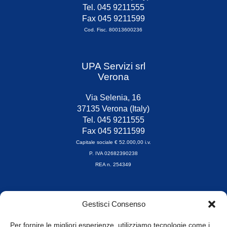
Tel. 045 9211555
Fax 045 9211599
Cod. Fisc. 80013600236
UPA Servizi srl
Verona
Via Selenia, 16
37135 Verona (Italy)
Tel. 045 9211555
Fax 045 9211599
Capitale sociale € 52.000,00 i.v.
P. IVA 02682390238
REA n. 254349
Orari di apertura
Gestisci Consenso
da Lunedì a Venerdì
8.30-13.00 / 14.00-17.30
Per fornire le migliori esperienze, utilizziamo tecnologie come i