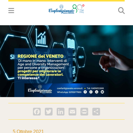
Facebook
Twitter
LinkedIn
Email
PrintFriendly
Condividi
5 Ottobre 2021