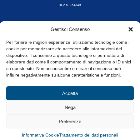
REA n. 254349
Orari di apertura
Gestisci Consenso
da Lunedì a Venerdì
8.30-13.00 / 14.00-17.30
Per fornire le migliori esperienze, utilizziamo tecnologie come i
cookie per memorizzare e/o accedere alle informazioni del
Whistleblowing
dispositivo. Il consenso a queste tecnologie ci permetterà di
elaborare dati come il comportamento di navigazione o ID unici
su questo sito. Non acconsentire o ritirare il consenso può
© Tutti i diritti riservati
influire negativamente su alcune caratteristiche e funzioni.
Privacy Policy e Cookie
|
Informativa Cookie
Accetta
Web Design: Baoblà
Nega
Preferenze
Informativa Cookie
Trattamento dei dati personali