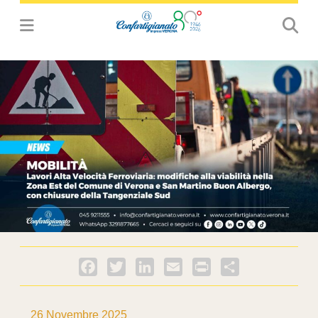
Facebook
Twitter
LinkedIn
Email
PrintFriendly
Condividi
26 Novembre 2025