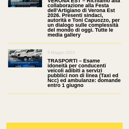
VERONA EST – Richiamo alla
collaborazione alla Festa
dell’Artigiano di Verona Est
2026. Presenti sindaci,
autorità e Toni Capuozzo, per
un dialogo sulle complessità
del mondo di oggi. Tutte le
media gallery
9 Maggio 2023
TRASPORTI – Esame
idoneità per conducenti
veicoli adibiti a servizi
pubblici non di linea (Taxi ed
Ncc) ed ambulanze: domande
entro 1 giugno