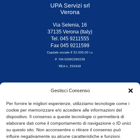
UPA Servizi srl
Verona
Via Selenia, 16
37135 Verona (Italy)
Tel. 045 9211555
Fax 045 9211599
Capitale sociale € 52.000,00 i.v.
P. IVA 02682390238
REA n. 254349
Orari di apertura
Gestisci Consenso
da Lunedì a Venerdì
8.30-13.00 / 14.00-17.30
Per fornire le migliori esperienze, utilizziamo tecnologie come i
cookie per memorizzare e/o accedere alle informazioni del
Whistleblowing
dispositivo. Il consenso a queste tecnologie ci permetterà di
elaborare dati come il comportamento di navigazione o ID unici
su questo sito. Non acconsentire o ritirare il consenso può
© Tutti i diritti riservati
influire negativamente su alcune caratteristiche e funzioni.