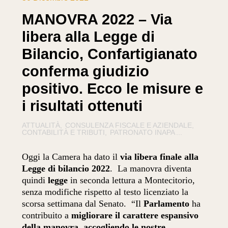
MANOVRA 2022 – Via
libera alla Legge di
Bilancio, Confartigianato
conferma giudizio
positivo. Ecco le misure e
i risultati ottenuti
ATTUALITÀ
CONSULENZA FISCALE E AZIENDALE
CONTABILITÀ E TRIBUTI
PATRONATO INAPA
...
Oggi la Camera ha dato il
via libera finale alla
Legge di bilancio 2022
. La manovra diventa
quindi
legge
in seconda lettura a Montecitorio,
senza modifiche rispetto al testo licenziato la
scorsa settimana dal Senato. “Il
Parlamento
ha
contribuito a
migliorare il carattere espansivo
della manovra
,
accogliendo le nostre