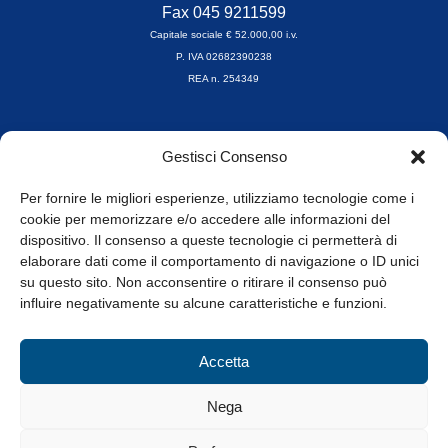
Fax 045 9211599
Capitale sociale € 52.000,00 i.v.
P. IVA 02682390238
REA n. 254349
Orari di apertura
Gestisci Consenso
da Lunedì a Venerdì
8.30-13.00 / 14.00-17.30
Per fornire le migliori esperienze, utilizziamo tecnologie come i
cookie per memorizzare e/o accedere alle informazioni del
Whistleblowing
dispositivo. Il consenso a queste tecnologie ci permetterà di
elaborare dati come il comportamento di navigazione o ID unici
su questo sito. Non acconsentire o ritirare il consenso può
© Tutti i diritti riservati
influire negativamente su alcune caratteristiche e funzioni.
Privacy Policy e Cookie
|
Informativa Cookie
Accetta
Web Design: Baoblà
Nega