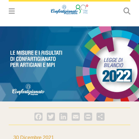
Facebook
Twitter
LinkedIn
Email
PrintFriendly
Condividi
30 Dicembre 2021