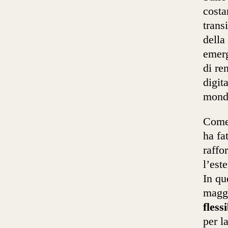
costa
trans
della
emerg
di re
digit
mondi
Come 
ha fa
raffo
l’est
In qu
maggi
flessi
per l