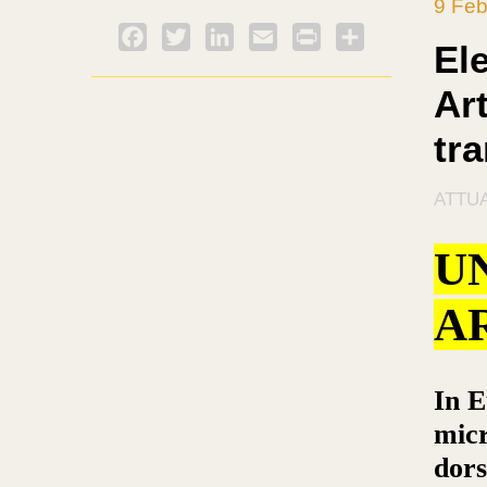
9 Feb
Facebook
Twitter
LinkedIn
Email
PrintFriendly
Condividi
El
Ar
tra
ATTUA
U
A
In E
micr
dors