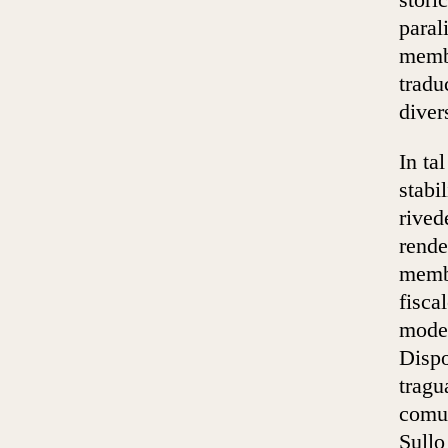
stori
paral
membr
tradu
diver
In ta
stabi
rived
rende
membr
fisca
model
Dispo
tragu
comu
Sullo