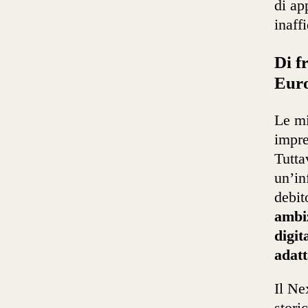
di ap
inaffi
Di f
Euro
Le mi
impre
Tutta
un’in
debit
ambi
digit
adatt
Il Ne