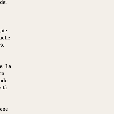
 dei
gate
uelle
rte
e. La
ica
endo
vità
.
tene