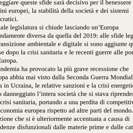
eggiare queste sfide sarà decisivo per il benessere
dini europei, la stabilità della società e dei sistemi
ratici.
uale legislatura si chiude lasciando un’Europa
ndamente diversa da quella del 2019: alle sfide le
transizione ambientale e digitale si sono aggiunte q
e dopo la crisi sanitaria e le recenti guerre alle po
Europa.
ndemia ha provocato la più grave recessione che
opa abbia mai visto dalla Seconda Guerra Mondial
a in Ucraina, le relative sanzioni e la crisi energet
 danneggiato l’intera società che si stava riprend
 crisi sanitaria, portando a una perdita di competiti
economia europea rispetto ad altre parti del mondo
zione che si è ulteriormente accentuata a causa di
denze disfunzionali dalle materie prime e dalle ca