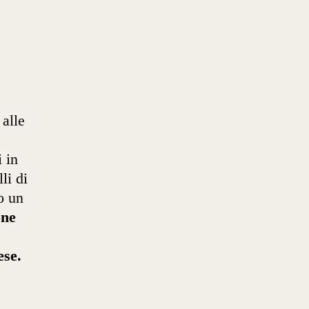
 alle
i in
li di
o un
one
ese.