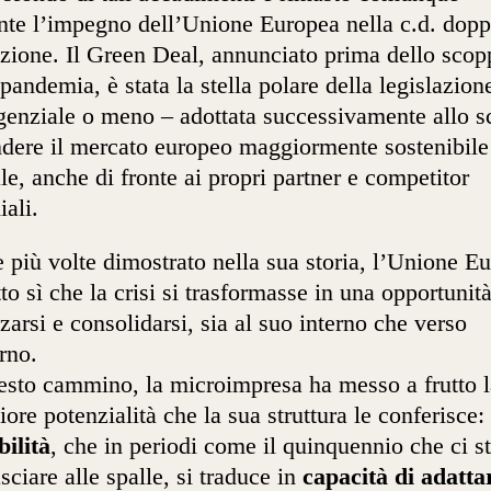
nte l’impegno dell’Unione Europea nella c.d. dopp
izione. Il Green Deal, annunciato prima dello scop
 pandemia, è stata la stella polare della legislazion
enziale o meno – adottata successivamente allo 
ndere il mercato europeo maggiormente sostenibile
ale, anche di fronte ai propri partner e competitor
ali.
più volte dimostrato nella sua storia, l’Unione E
tto sì che la crisi si trasformasse in una opportunit
rzarsi e consolidarsi, sia al suo interno che verso
erno.
esto cammino, la microimpresa ha messo a frutto l
ore potenzialità che la sua struttura le conferisce: 
bilità
, che in periodi come il quinquennio che ci s
asciare alle spalle, si traduce in
capacità di adattar