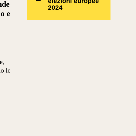
elezioni europee
nde
2024
ro e
e,
no le