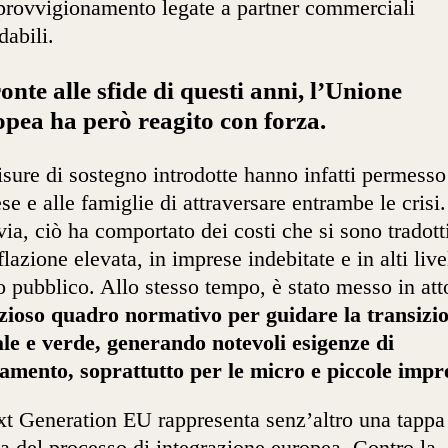
provvigionamento legate a partner commerciali
dabili.
ronte alle sfide di questi anni, l’Unione
pea ha però reagito con forza.
sure di sostegno introdotte hanno infatti permesso
se e alle famiglie di attraversare entrambe le crisi.
via, ciò ha comportato dei costi che si sono tradott
flazione elevata, in imprese indebitate e in alti livel
o pubblico. Allo stesso tempo, è stato messo in att
zioso quadro normativo per guidare la transizi
ale e verde, generando notevoli esigenze di
amento, soprattutto per le micro e piccole impr
xt Generation EU rappresenta senz’altro una tappa