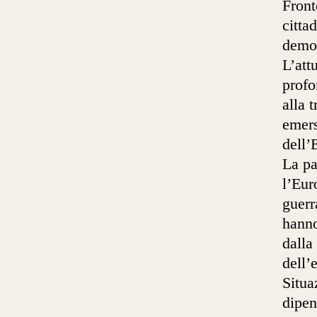
Front
citta
democ
L’att
profo
alla 
emers
dell’
La pa
l’Eur
guerr
hanno
dalla
dell’
Situa
dipen