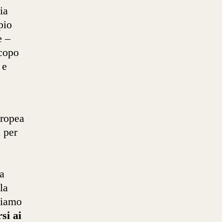
ia
pio
e –
scopo
 e
uropea
à per
a
la
tiamo
si ai