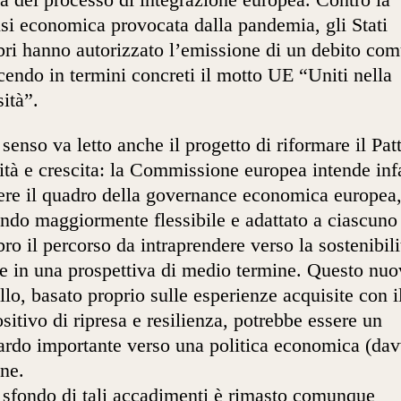
ca del processo di integrazione europea. Contro la
isi economica provocata dalla pandemia, gli Stati
i hanno autorizzato l’emissione di un debito com
cendo in termini concreti il motto UE “Uniti nella
sità”.
l senso va letto anche il progetto di riformare il Pat
lità e crescita: la Commissione europea intende infa
ere il quadro della governance economica europea
ndo maggiormente flessibile e adattato a ciascuno
o il percorso da intraprendere verso la sostenibili
le in una prospettiva di medio termine. Questo nu
lo, basato proprio sulle esperienze acquisite con i
sitivo di ripresa e resilienza, potrebbe essere un
ardo importante verso una politica economica (dav
ne.
 sfondo di tali accadimenti è rimasto comunque