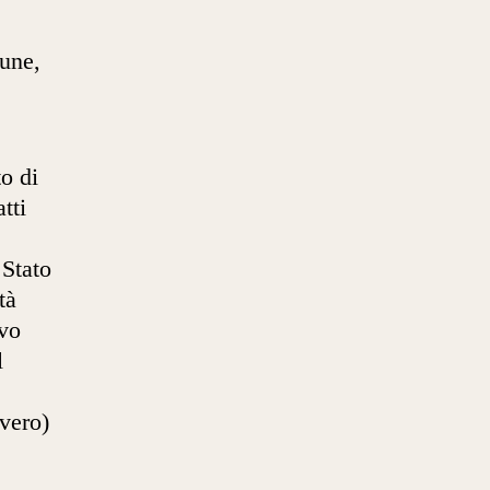
une,
to di
tti
,
 Stato
tà
ovo
l
vero)