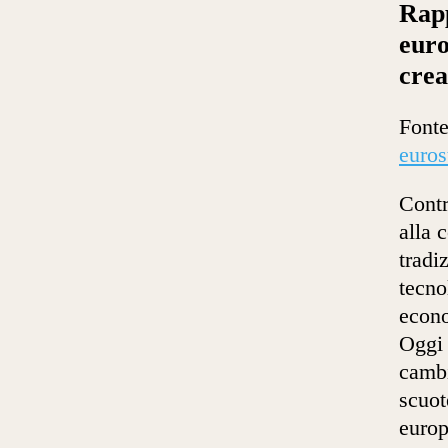
Rapp
euro
crea
Fonte
euros
Contr
alla 
tradi
tecno
econo
Oggi 
cambi
scuot
europ