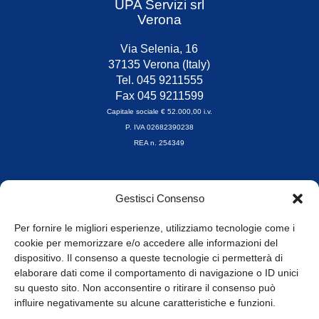
UPA Servizi srl
Verona
Via Selenia, 16
37135 Verona (Italy)
Tel. 045 9211555
Fax 045 9211599
Capitale sociale € 52.000,00 i.v.
P. IVA 02682390238
REA n. 254349
Orari di apertura
Gestisci Consenso
da Lunedì a Venerdì
8.30-13.00 / 14.00-17.30
Per fornire le migliori esperienze, utilizziamo tecnologie come i
cookie per memorizzare e/o accedere alle informazioni del
Whistleblowing
dispositivo. Il consenso a queste tecnologie ci permetterà di
elaborare dati come il comportamento di navigazione o ID unici
su questo sito. Non acconsentire o ritirare il consenso può
© Tutti i diritti riservati
influire negativamente su alcune caratteristiche e funzioni.