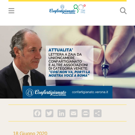
Facebook
Twitter
LinkedIn
Email
PrintFriendly
Condividi
18 Giugno 2020