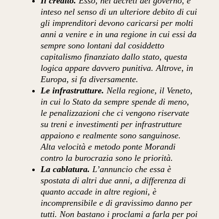
Il credito.
Esso, nei decreti del governo, è
inteso nel senso di un ulteriore debito di cui
gli imprenditori devono caricarsi per molti
anni a venire e in una regione in cui essi da
sempre sono lontani dal cosiddetto
capitalismo finanziato dallo stato, questa
logica appare davvero punitiva. Altrove, in
Europa, si fa diversamente.
Le infrastrutture.
Nella regione, il Veneto,
in cui lo Stato da sempre spende di meno,
le penalizzazioni che ci vengono riservate
su treni e investimenti per infrastrutture
appaiono e realmente sono sanguinose.
Alta velocità e metodo ponte Morandi
contro la burocrazia sono le priorità.
La cablatura.
L’annuncio che essa è
spostata di altri due anni, a differenza di
quanto accade in altre regioni, è
incomprensibile e di gravissimo danno per
tutti. Non bastano i proclami a farla per poi