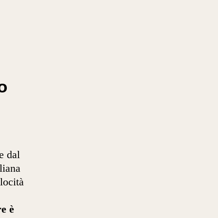
o
e dal
liana
locità
re è