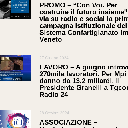
PROMO – “Con Voi. Per
costruire il futuro insieme”
via su radio e social la pri
campagna istituzionale del
Sistema Confartigianato I
Veneto
27 Giugno 2024
LAVORO – A giugno introva
270mila lavoratori. Per Mpi
danno da 13,2 miliardi. Il
Presidente Granelli a Tgc
Radio 24
28 Ottobre 2024
ASSOCIAZIONE –