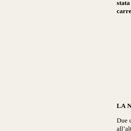
stata
carre
LA 
Due c
all’a