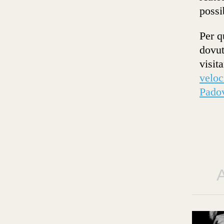
possi
Per q
dovut
visit
veloc
Pado