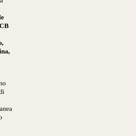
 a
le
 CB
o,
ina,
ono
di
tanea
o