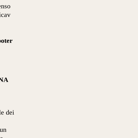
enso
icav
poter
NA
e dei
 un