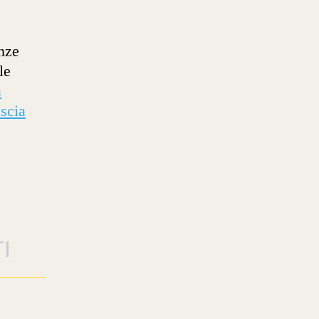
enze
le
a
scia
I