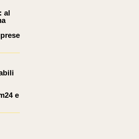
: al
ma
mprese
bili
om24 e