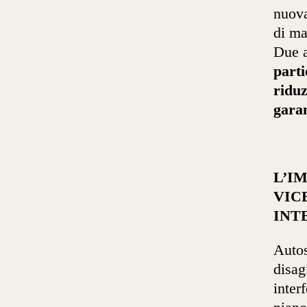
nuova
di ma
Due a
parti
riduz
garan
L’I
VIC
INT
Autos
disag
inter