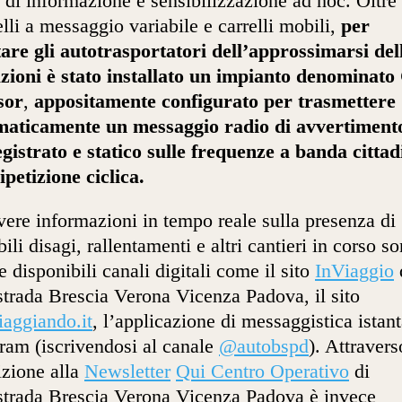
 di informazione e sensibilizzazione ad hoc. Oltre
lli a messaggio variabile e carrelli mobili,
per
tare gli autotrasportatori dell’approssimarsi del
zioni
è stato installato
un impianto denominato
sor
,
appositamente configurato per trasmettere
maticamente un messaggio radio di avvertiment
gistrato e statico sulle frequenze a banda cittad
ipetizione ciclica.
vere informazioni in tempo reale sulla presenza di
bili disagi, rallentamenti e altri cantieri in corso s
re disponibili canali digitali come il sito
InViaggio
trada Brescia Verona Vicenza Padova, il sito
iaggiando.it
, l’applicazione di messaggistica istan
ram (iscrivendosi al canale
@autobspd
). Attravers
rizione alla
Newsletter
Qui Centro Operativo
di
trada Brescia Verona Vicenza Padova è invece