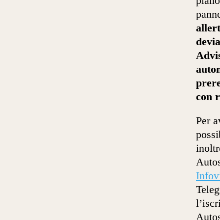
piano
panne
aller
devia
Advi
auto
prere
con r
Per a
possi
inolt
Autos
Infov
Teleg
l’isc
Autos