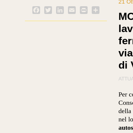
21 Ot
Facebook
Twitter
LinkedIn
Email
PrintFriendly
Condividi
MO
lav
fer
via
di
ATTUA
Per c
Conso
della
nel l
autos