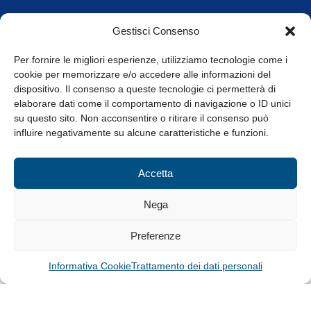
Orari di apertura
Gestisci Consenso
da Lunedì a Venerdì
8.30-13.00 / 14.00-17.30
Per fornire le migliori esperienze, utilizziamo tecnologie come i
cookie per memorizzare e/o accedere alle informazioni del
Whistleblowing
dispositivo. Il consenso a queste tecnologie ci permetterà di
elaborare dati come il comportamento di navigazione o ID unici
su questo sito. Non acconsentire o ritirare il consenso può
© Tutti i diritti riservati
influire negativamente su alcune caratteristiche e funzioni.
Privacy Policy e Cookie
|
Informativa Cookie
Accetta
Web Design: Baoblà
Nega
Preferenze
Informativa Cookie
Trattamento dei dati personali