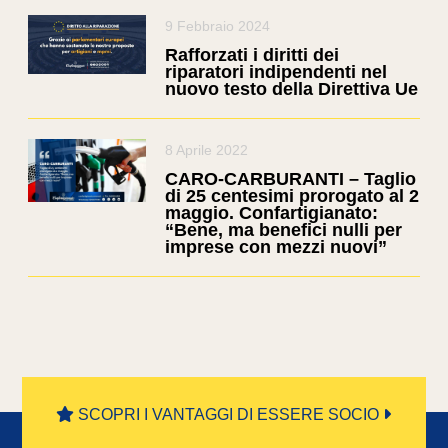
9 Febbraio 2024
Rafforzati i diritti dei
riparatori indipendenti nel
nuovo testo della Direttiva Ue
8 Aprile 2022
CARO-CARBURANTI – Taglio
di 25 centesimi prorogato al 2
maggio. Confartigianato:
“Bene, ma benefici nulli per
imprese con mezzi nuovi”
SCOPRI I VANTAGGI DI ESSERE SOCIO