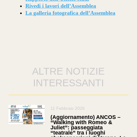
Rivedi i lavori dell’Assemblea
La galleria fotografica dell’Assemblea
ALTRE NOTIZIE
INTERESSANTI
11 Febbraio 2026
(Aggiornamento) ANCOS –
“Walking with Romeo &
Juliet”: passeggiata
“teatrale” tra i luoghi