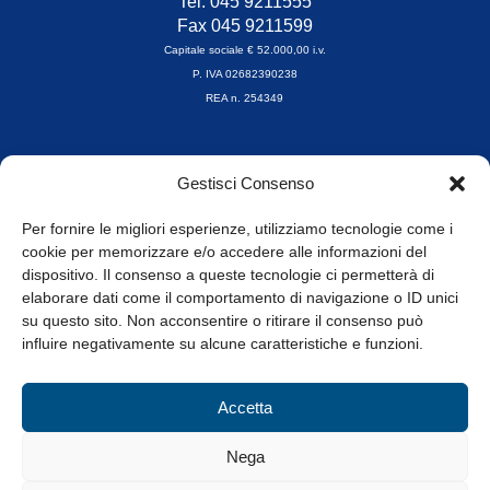
Tel. 045 9211555
Fax 045 9211599
Capitale sociale € 52.000,00 i.v.
P. IVA 02682390238
REA n. 254349
Orari di apertura
Gestisci Consenso
da Lunedì a Venerdì
8.30-13.00 / 14.00-17.30
Per fornire le migliori esperienze, utilizziamo tecnologie come i
cookie per memorizzare e/o accedere alle informazioni del
Whistleblowing
dispositivo. Il consenso a queste tecnologie ci permetterà di
elaborare dati come il comportamento di navigazione o ID unici
su questo sito. Non acconsentire o ritirare il consenso può
© Tutti i diritti riservati
influire negativamente su alcune caratteristiche e funzioni.
Privacy Policy e Cookie
|
Informativa Cookie
Accetta
Web Design: Baoblà
Nega