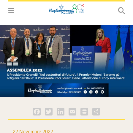
Facebook
Twitter
LinkedIn
Email
PrintFriendly
Condividi
22 Novembre 2022