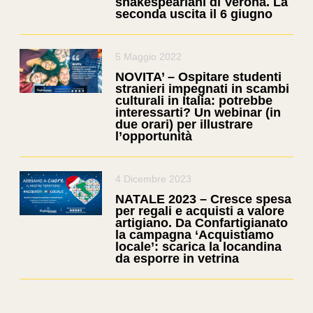
shakespeariani di Verona. La
seconda uscita il 6 giugno
5 Maggio 2022
NOVITA’ – Ospitare studenti
stranieri impegnati in scambi
culturali in Italia: potrebbe
interessarti? Un webinar (in
due orari) per illustrare
l’opportunità
4 Dicembre 2023
NATALE 2023 – Cresce spesa
per regali e acquisti a valore
artigiano. Da Confartigianato
la campagna ‘Acquistiamo
locale’: scarica la locandina
da esporre in vetrina