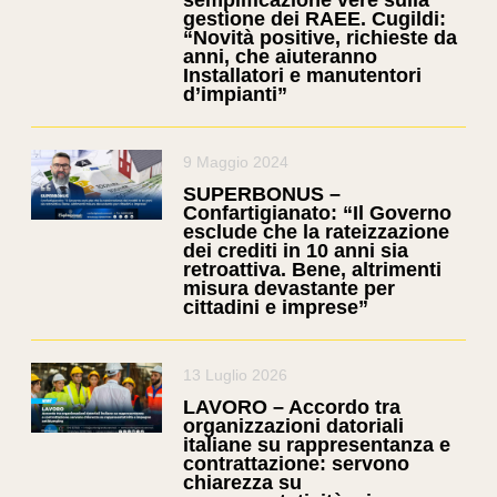
semplificazione vere sulla
gestione dei RAEE. Cugildi:
“Novità positive, richieste da
anni, che aiuteranno
Installatori e manutentori
d’impianti”
9 Maggio 2024
SUPERBONUS –
Confartigianato: “Il Governo
esclude che la rateizzazione
dei crediti in 10 anni sia
retroattiva. Bene, altrimenti
misura devastante per
cittadini e imprese”
13 Luglio 2026
LAVORO – Accordo tra
organizzazioni datoriali
italiane su rappresentanza e
contrattazione: servono
chiarezza su