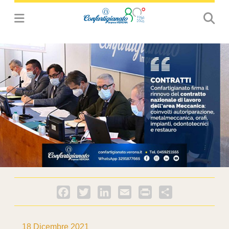
Facebook
Twitter
LinkedIn
Email
PrintFriendly
Condividi
18 Dicembre 2021