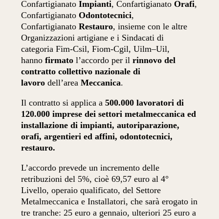
Confartigianato
Impianti
, Confartigianato
Orafi
,
Confartigianato
Odontotecnici
,
Confartigianato
Restauro
, insieme con le altre
Organizzazioni artigiane e i Sindacati di
categoria Fim-Csil, Fiom-Cgil, Uilm–Uil,
hanno
firmato
l’accordo per il
rinnovo del
contratto collettivo nazionale di
lavoro
dell’area
Meccanica
.
Il contratto si applica a
500.000 lavoratori di
120.000 imprese dei settori metalmeccanica ed
installazione di impianti, autoriparazione,
orafi, argentieri ed affini, odontotecnici,
restauro.
L’accordo prevede un incremento delle
retribuzioni del 5%, cioè 69,57 euro al 4°
Livello, operaio qualificato, del Settore
Metalmeccanica e Installatori, che sarà erogato in
tre tranche: 25 euro a gennaio, ulteriori 25 euro a