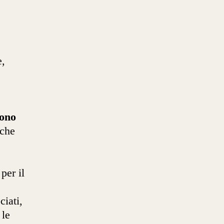
e,
sono
che
per il
ciati,
 le