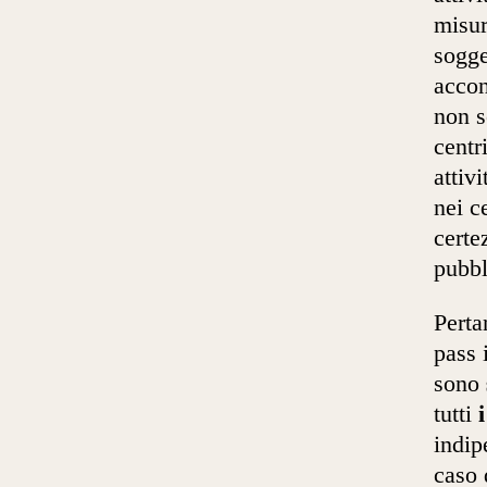
misu
sogge
accon
non s
centr
attiv
nei c
certe
pubbl
Perta
pass 
sono
tutti
indip
caso 