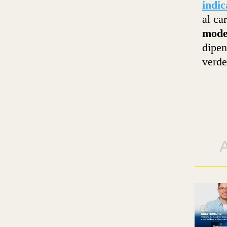
indic
al ca
model
dipen
verde