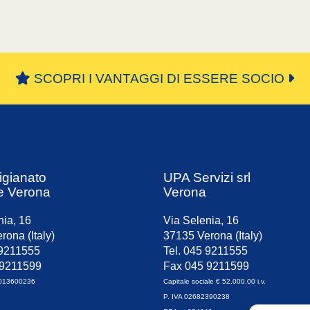
SCOPRI I VANTAGGI DI ESSERE SOCIO
igianato
UPA Servizi srl
e Verona
Verona
nia, 16
Via Selenia, 16
rona (Italy)
37135 Verona (Italy)
 9211555
Tel. 045 9211555
 9211599
Fax 045 9211599
0013600236
Capitale sociale € 52.000,00 i.v.
P. IVA 02682390238