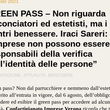
sto 2021
EEN PASS – Non riguarda
onciatori ed estetisti, ma i
tri benessere. Iraci Sareri:
mprese non possono essere
ponsabili della verifica
l’identità delle persone”
ENTAZIONE
ATTUALITÀ
BENESSERE
 pass? Non dal parrucchiere e nemmeno dall’estet
rito all’entrata in vigore, dal 6 agosto, dell’obblig
dere ed esibire il green pass per accedere ad alcu
tà
, Confartigianato Imprese Verona
ricorda che t