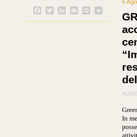
5 Ago
Facebook
Twitter
LinkedIn
Email
PrintFriendly
Condividi
GR
acc
cen
“I
res
del
ALIM
Green
In me
posse
attivi