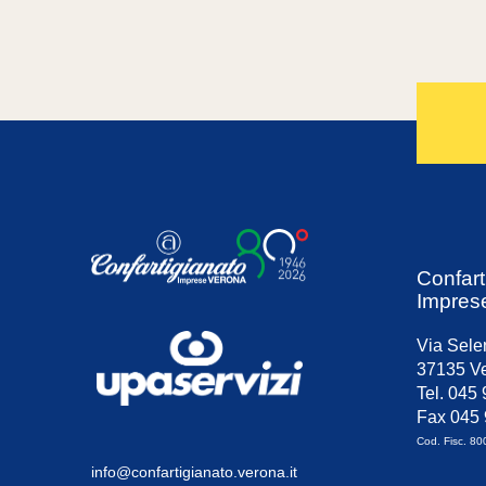
Confart
Impres
Via Sele
37135 Ve
Tel. 045
Fax 045
Cod. Fisc. 8
info@confartigianato.verona.it