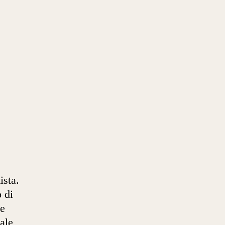
ista.
o di
ne
ale