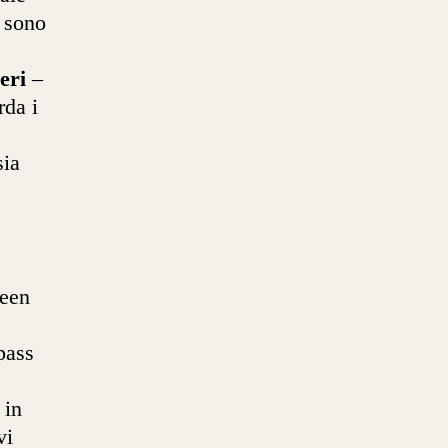
 sono
eri
–
rda i
sia
reen
pass
 in
vi