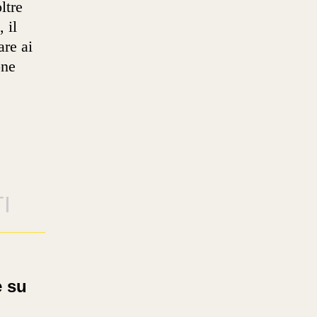
oltre
 il
are ai
one
I
 su