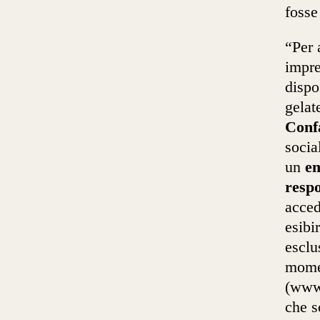
fosse
“Per 
impre
dispo
gelat
Conf
socia
un
e
respo
acced
esibi
esclu
momen
(www.
che s