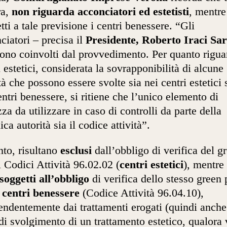
ra,
non riguarda acconciatori ed estetisti
, mentre
tti a tale previsione i centri benessere. “Gli
ciatori – precisa il
Presidente, Roberto Iraci Sar
ono coinvolti dal provvedimento. Per quanto rigua
i estetici, considerata la sovrapponibilità di alcune
ità che possono essere svolte sia nei centri estetici 
entri benessere, si ritiene che l’unico elemento di
zza da utilizzare in caso di controlli da parte della
ica autorità sia il codice attività”.
nto, risultano
esclusi
dall’obbligo di verifica del g
i Codici Attività 96.02.02 (
centri estetici
), mentre
soggetti all’obbligo
di verifica dello stesso green 
i centri benessere
(Codice Attività 96.04.10),
endentemente dai trattamenti erogati (quindi anche
di svolgimento di un trattamento estetico, qualora 