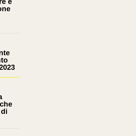
re e
one
nte
nto
 2023
a
iche
 di