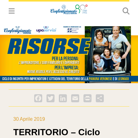
Facebook
Twitter
LinkedIn
Email
PrintFriendly
Condividi
30 Aprile 2019
TERRITORIO – Ciclo