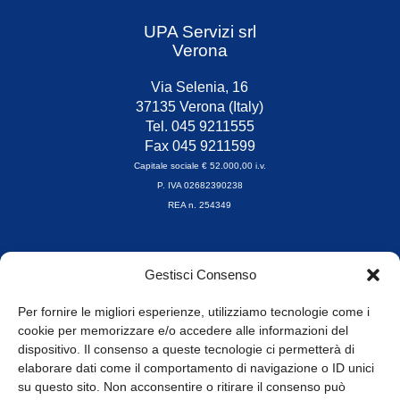
UPA Servizi srl
Verona
Via Selenia, 16
37135 Verona (Italy)
Tel. 045 9211555
Fax 045 9211599
Capitale sociale € 52.000,00 i.v.
P. IVA 02682390238
REA n. 254349
Orari di apertura
Gestisci Consenso
da Lunedì a Venerdì
8.30-13.00 / 14.00-17.30
Per fornire le migliori esperienze, utilizziamo tecnologie come i
cookie per memorizzare e/o accedere alle informazioni del
Whistleblowing
dispositivo. Il consenso a queste tecnologie ci permetterà di
elaborare dati come il comportamento di navigazione o ID unici
su questo sito. Non acconsentire o ritirare il consenso può
© Tutti i diritti riservati